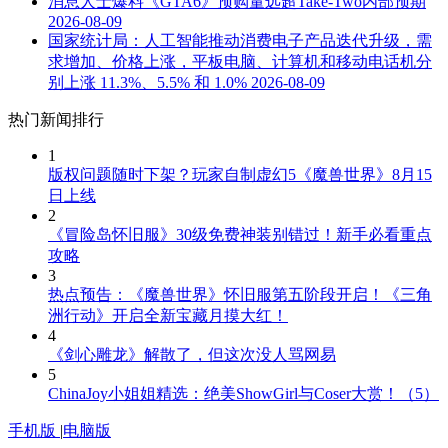
消息人士爆料《GTA6》预购量远超Take-Two内部预期
2026-08-09
国家统计局：人工智能推动消费电子产品迭代升级，需
求增加、价格上涨，平板电脑、计算机和移动电话机分
别上涨 11.3%、5.5% 和 1.0%
2026-08-09
热门新闻排行
1
版权问题随时下架？玩家自制虚幻5《魔兽世界》8月15
日上线
2
《冒险岛怀旧服》30级免费神装别错过！新手必看重点
攻略
3
热点预告：《魔兽世界》怀旧服第五阶段开启！《三角
洲行动》开启全新宝藏月摸大红！
4
《剑心雕龙》解散了，但这次没人骂网易
5
ChinaJoy小姐姐精选：绝美ShowGirl与Coser大赏！（5）
手机版
|
电脑版