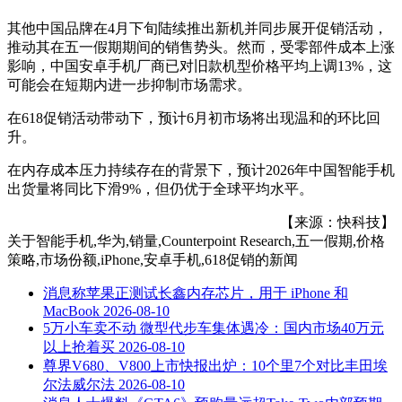
其他中国品牌在4月下旬陆续推出新机并同步展开促销活动，
推动其在五一假期期间的销售势头。然而，受零部件成本上涨
影响，中国安卓手机厂商已对旧款机型价格平均上调13%，这
可能会在短期内进一步抑制市场需求。
在618促销活动带动下，预计6月初市场将出现温和的环比回
升。
在内存成本压力持续存在的背景下，预计2026年中国智能手机
出货量将同比下滑9%，但仍优于全球平均水平。
【来源：快科技】
关于
智能手机,华为,销量,Counterpoint Research,五一假期,价格
策略,市场份额,iPhone,安卓手机,618促销
的新闻
消息称苹果正测试长鑫内存芯片，用于 iPhone 和
MacBook
2026-08-10
5万小车卖不动 微型代步车集体遇冷：国内市场40万元
以上抢着买
2026-08-10
尊界V680、V800上市快报出炉：10个里7个对比丰田埃
尔法威尔法
2026-08-10