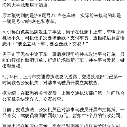
海湾大学城蓝房子酒店。
原本预约到的是沪B尾号215白色车辆，实际前来接驾的却是
一辆尾号678的灰色私家车。
司机称白色某品牌发生了事故，男子在犹豫中上车，车辆驶离
机场不久，司机便多次要求他线下支付车费，遭拒绝后竟言语
恐吓：“要么立马下车，要么走线下交易！”
男子迫于无奈中途下车，事后发现司机并未取消平台订单，只
能自行操作取消订单，折返机场重新打车，并在平台发起一键
报警维权。
5月18日，上海市交通委执法总队透露，交通执法部门已第一
时间联合公安机关，对涉事驾驶员开展立案核查。
据介绍，在获悉有关情况后，上海交通执法部门第一时间联合
公安机关快速介入、立案核查。
目前，交通执法、公安机关已对涉事驾驶员开展布控抓捕。一
经查实，驾驶员将面临罚款1万元、暂扣**3个月的行政处罚。
曹操出行在回应中表示，平台已对涉事司机账号予以永久封