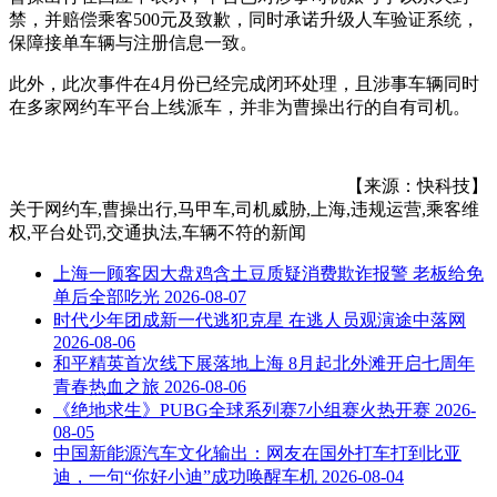
禁，并赔偿乘客500元及致歉，同时承诺升级人车验证系统，
保障接单车辆与注册信息一致。
此外，此次事件在4月份已经完成闭环处理，且涉事车辆同时
在多家网约车平台上线派车，并非为曹操出行的自有司机。
【来源：快科技】
关于
网约车,曹操出行,马甲车,司机威胁,上海,违规运营,乘客维
权,平台处罚,交通执法,车辆不符
的新闻
上海一顾客因大盘鸡含土豆质疑消费欺诈报警 老板给免
单后全部吃光
2026-08-07
时代少年团成新一代逃犯克星 在逃人员观演途中落网
2026-08-06
和平精英首次线下展落地上海 8月起北外滩开启七周年
青春热血之旅
2026-08-06
《绝地求生》PUBG全球系列赛7小组赛火热开赛
2026-
08-05
中国新能源汽车文化输出：网友在国外打车打到比亚
迪，一句“你好小迪”成功唤醒车机
2026-08-04