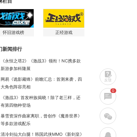
牌栏目
怀旧游戏榜
正经游戏
门新闻排行
《永恒之塔2》《激战3》领衔！NC携多款
新游参加科隆展
网易《诡影藏锋》前瞻汇总：首测来袭，四
反馈
大角色阵容亮相
0
《激战3》首发种族揭晓！除了老三样，还
有第四物种登场
w
暴雪资深作曲家离职，曾创作《魔兽世界》
等多款游戏配乐
q
清冷剑仙大白腿！韩国武侠MMO《新剑皇》