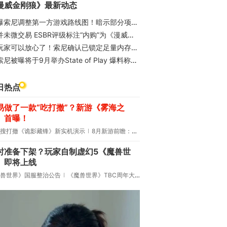
漫威金刚狼》最新动态
曝索尼调整第一方游戏路线图！暗示部分项目延期或取消
并未微交易 ESBR评级标注“内购”为《漫威金刚狼》游戏要素
玩家可以放心了！索尼确认已锁定足量内存：PS5不再涨价
索尼被曝将于9月举办State of Play 爆料称是综合发布会
日热点
易做了一款“吃打撤”？新游《雾海之
》首曝！
搜打撤《诡影藏锋》新实机演示
8月新游前瞻：《诡秘之主》领衔
时准备下架？玩家自制虚幻5《魔兽世
》即将上线
兽世界》国服整治公告
《魔兽世界》TBC周年大更：双经典团本回归！