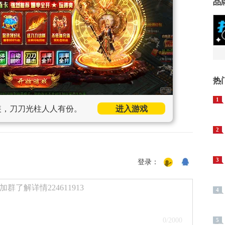
品
热
1
装，刀刀光柱人人有份。
进入游戏
2
3
登录：
了解详情224611913
4
0
/2000
5