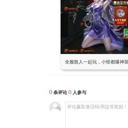
全服散人一起玩，小怪都爆神
0
0
条评论
人参与
评论赢取激活码/周边等奖励！加群