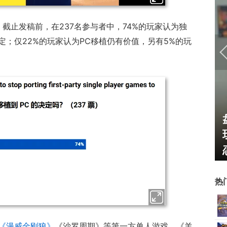
投票，截止发稿前，在237名参与者中，74%的玩家认为独
；仅22%的玩家认为PC移植仍有价值，另有5%的玩
U开始，为
一看吓一跳：雷死人不偿命
了"躲不掉
的囧图集（1169）
热
《漫威金刚狼》
《沙罗周期》等第一方单人游戏，《羊