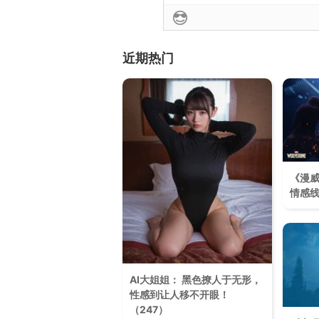
近期热门
《漫威
情感
AI大姐姐： 黑色撩人于无形，
性感到让人移不开眼！​
（247）