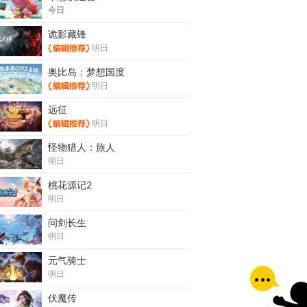
今日
诡影藏锋
明日
奥比岛：梦想国度
明日
远征
明日
怪物猎人：旅人
明日
桃花源记2
明日
问剑长生
明日
元气骑士
明日
伏魔传