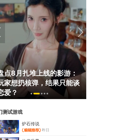
盘点8月扎堆上线的影游：
绅士日报：国服
玩家想扔核弹，结果只能谈
服依旧活得滋润
恋爱？
太诱人
门测试游戏
炉石传说
昨日