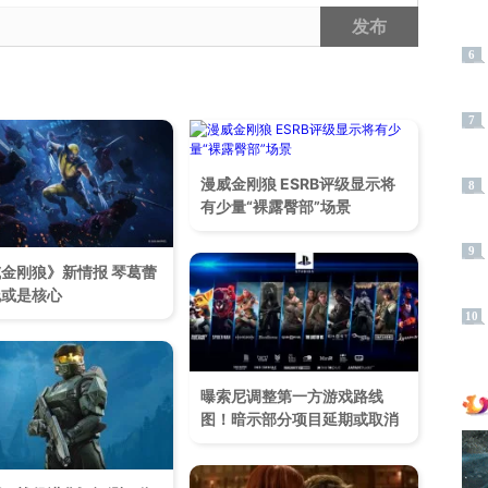
发布
6
7
漫威金刚狼 ESRB评级显示将
8
有少量“裸露臀部”场景
9
金刚狼》新情报 琴葛蕾
线或是核心
10
曝索尼调整第一方游戏路线
图！暗示部分项目延期或取消