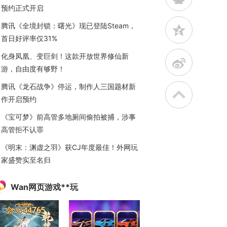
预约正式开启
腾讯《全境封锁：曙光》现已登陆Steam，
z
首日好评率仅31%
化身凤凰、变巨剑！这款开放世界修仙新
t
游，自由度有够野！
腾讯《龙石战争》停运，制作人三国题材新
作开启预约
《宝可梦》前高管多地厕间偷拍被捕，涉事
高管拒不认罪
《明末：渊虚之羽》获CJ年度最佳！外网玩
家盛赞实至名归
Wan网页游戏**玩