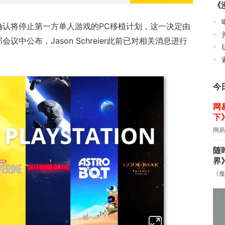
《
正式确认将停止第一方单人游戏的PC移植计划，这一决定由
t在内部会议中公布，Jason Schreier此前已对相关消息进行
今
网
下
网易
随
界
《魔