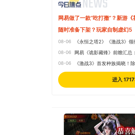
网易做了一款“吃打撤”？新游
随时准备下架？玩家自制虚幻5
08-06
《永恒之塔2》《激战3》领
08-06
网易《诡影藏锋》前瞻汇总
08-06
《激战3》首发种族揭晓！
进入 171