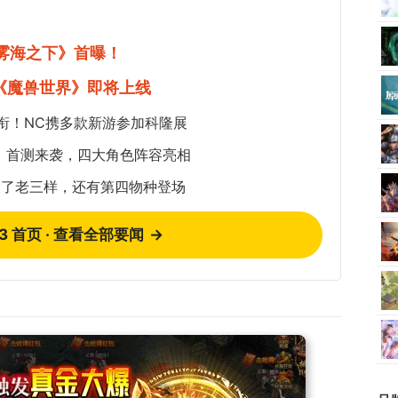
《雾海之下》首曝！
《魔兽世界》即将上线
衔！NC携多款新游参加科隆展
：首测来袭，四大角色阵容亮相
除了老三样，还有第四物种登场
73 首页 · 查看全部要闻
→