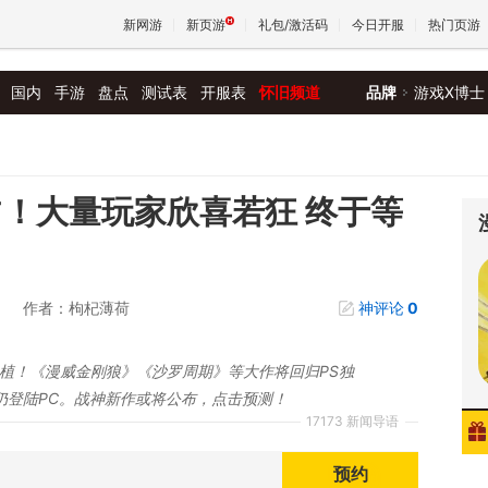
新网游
新页游
礼包/激活码
今日开服
热门页游
国内
手游
盘点
测试表
开服表
怀旧频道
品牌
游戏X博士
魔兽
天堂
占！大量玩家欣喜若狂 终于等
王权与
作者：枸杞薄荷
神评论
0
移植！《漫威金刚狼》《沙罗周期》等大作将回归PS独
仍登陆PC。战神新作或将公布，点击预测！
17173 新闻导语
预约