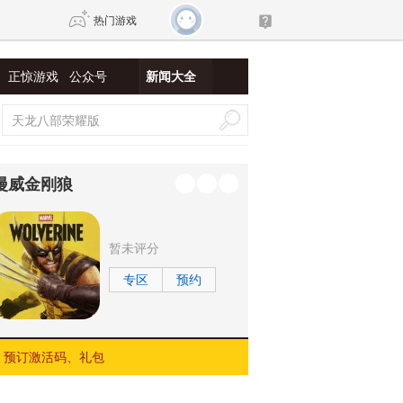
热门游戏
正惊游戏
公众号
新闻大全
DNF
传奇4
剑网3旗舰版
新天龙八部
漫威金刚狼
自由
诛仙世界
仙剑世界
暂未评分
专区
预约
预订激活码、礼包