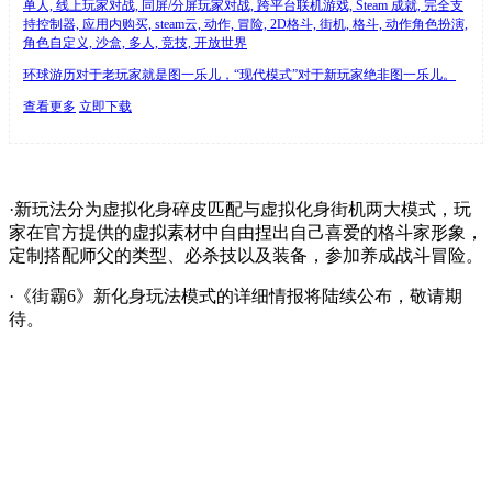
单人, 线上玩家对战, 同屏/分屏玩家对战, 跨平台联机游戏, Steam 成就, 完全支
持控制器, 应用内购买, steam云, 动作, 冒险, 2D格斗, 街机, 格斗, 动作角色扮演,
角色自定义, 沙盒, 多人, 竞技, 开放世界
环球游历对于老玩家就是图一乐儿，“现代模式”对于新玩家绝非图一乐儿。
查看更多
立即下载
·新玩法分为虚拟化身碎皮匹配与虚拟化身街机两大模式，玩
家在官方提供的虚拟素材中自由捏出自己喜爱的格斗家形象，
定制搭配师父的类型、必杀技以及装备，参加养成战斗冒险。
·《街霸6》新化身玩法模式的详细情报将陆续公布，敬请期
待。