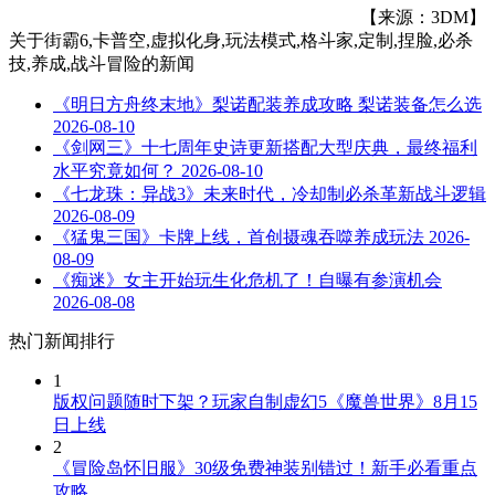
【来源：3DM】
关于
街霸6,卡普空,虚拟化身,玩法模式,格斗家,定制,捏脸,必杀
技,养成,战斗冒险
的新闻
《明日方舟终末地》梨诺配装养成攻略 梨诺装备怎么选
2026-08-10
《剑网三》十七周年史诗更新搭配大型庆典，最终福利
水平究竟如何？
2026-08-10
《七龙珠：异战3》未来时代，冷却制必杀革新战斗逻辑
2026-08-09
《猛鬼三国》卡牌上线，首创摄魂吞噬养成玩法
2026-
08-09
《痴迷》女主开始玩生化危机了！自曝有参演机会
2026-08-08
热门新闻排行
1
版权问题随时下架？玩家自制虚幻5《魔兽世界》8月15
日上线
2
《冒险岛怀旧服》30级免费神装别错过！新手必看重点
攻略