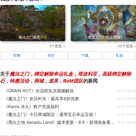
魔法之门截图
(10)
《魔法之门》官方视频1
2个图集 »
29个视频 »
官网
专区
下载
礼包
关于
魔法之门
，
绑定解除幸运礼盒
，
塔波利亚
，
高级绑定解除
石
，
特惠活动
，
商城
，
道具
，
RoM团队
的新闻
《GRAIN ROT》全流程实况视频解说
2026-08-08
《魔法之门》欢乐时光：最高享8折优惠
2026-08-08
《Karos 冰火》账户充值福利
2026-08-07
《魔法之门》今日商城限定：通用宝石幸运宝箱！
2026-08-07
《黑白之地 Xanadu Land》版本更新 - 8.6 - 新增装备重置与随行兽优化
2026-08-06