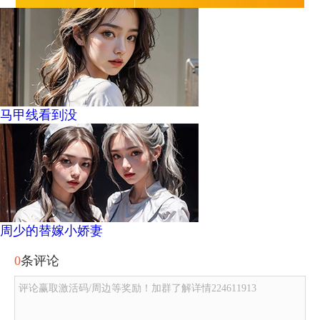
马甲线看到没
周少的替嫁小娇妻
0
条评论
评论赢取激活码/周边等奖励！加群了解详情224611913