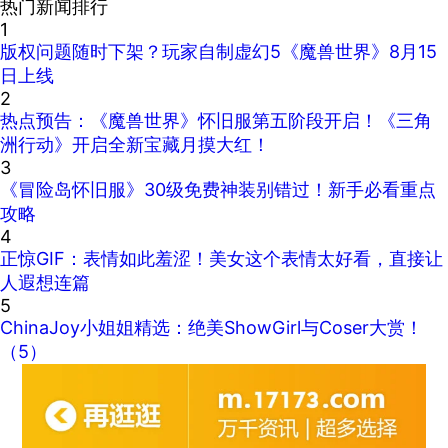
热门新闻排行
1
版权问题随时下架？玩家自制虚幻5《魔兽世界》8月15
日上线
2
热点预告：《魔兽世界》怀旧服第五阶段开启！《三角
洲行动》开启全新宝藏月摸大红！
3
《冒险岛怀旧服》30级免费神装别错过！新手必看重点
攻略
4
正惊GIF：表情如此羞涩！美女这个表情太好看，直接让
人遐想连篇
5
ChinaJoy小姐姐精选：绝美ShowGirl与Coser大赏！
（5）