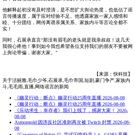
他解释起初没有及时澄清，是不想扩大舆论热度，也低估了谣
言传播速度，属于应对经验不足。他透露家族一家人感情和
睦、十分团结，网传离谱亲属关系、家族内斗等言论全都不
实！
同时，石展承直言“那没有眉毛的老头就是我亲叔叔！这几天
我很心疼他！事到如今我也希望各位支持我们的朋友不要被网
上舆论带偏，谢谢大家。”
【来源：快科技】
关于
洁丽雅,毛巾少爷,石展承,毛巾帝国,短剧,豪门争产,家族内
斗,毛毛雨,直播,网络谣言
的新闻
《幽灵行动：断点》幽灵行动25周年直播
2026-08-08
《幽灵行动：断点》幽灵行动25周年直播
2026-08-08
《乐动求生：幸存者》我们上线了，感谢大家！
2026-
08-08
Asmongold 因违反社区准则再次被 Twitch 封禁
2026-08-
08
《Governor of Poker 3》尝试闪电扑克！⚡️ - GOP3 直播