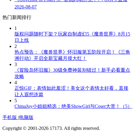
2026-08-07
热门新闻排行
1
版权问题随时下架？玩家自制虚幻5《魔兽世界》8月15
日上线
2
热点预告：《魔兽世界》怀旧服第五阶段开启！《三角
洲行动》开启全新宝藏月摸大红！
3
《冒险岛怀旧服》30级免费神装别错过！新手必看重点
攻略
4
正惊GIF：表情如此羞涩！美女这个表情太好看，直接
让人遐想连篇
5
ChinaJoy小姐姐精选：绝美ShowGirl与Coser大赏！（5）
手机版
|
电脑版
Copyright © 2001-2026 17173. All rights reserved.