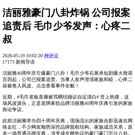
洁丽雅豪门八卦炸锅 公司报案
追责后 毛巾少爷发声：心疼二
叔
2026-05-19 10:02:20
神评论
17173 新闻导语
洁丽雅40周年庆引爆豪门八卦！毛巾少爷石展承短剧爆火致谣
言四起，公司已报案追责。当事人发声澄清家族和睦，心疼二
叔被卷入风波。点击查看事件全貌！
近期，#毛巾老板直播被骂晒结婚证自证清白# 登上热搜，这
场风波源头，正是老牌家纺品牌洁丽雅40周年庆典引发的家族
舆论争议。
此前洁丽雅举办四十周年庆典，现场流出的家族合影迅速在网
络走红，不少网友顺势深挖品牌股权结构、家族成员关系，原
本一场普通品牌庆典，演变成全网热议的豪门豪门宅斗八卦。