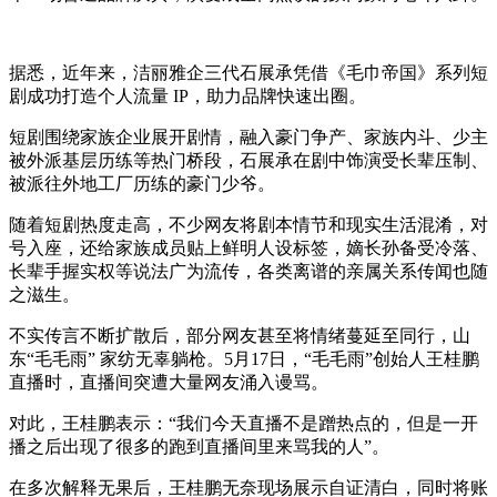
据悉，近年来，洁丽雅企三代石展承凭借《毛巾帝国》系列短
剧成功打造个人流量 IP，助力品牌快速出圈。
短剧围绕家族企业展开剧情，融入豪门争产、家族内斗、少主
被外派基层历练等热门桥段，石展承在剧中饰演受长辈压制、
被派往外地工厂历练的豪门少爷。
随着短剧热度走高，不少网友将剧本情节和现实生活混淆，对
号入座，还给家族成员贴上鲜明人设标签，嫡长孙备受冷落、
长辈手握实权等说法广为流传，各类离谱的亲属关系传闻也随
之滋生。
不实传言不断扩散后，部分网友甚至将情绪蔓延至同行，山
东“毛毛雨” 家纺无辜躺枪。5月17日，“毛毛雨”创始人王桂鹏
直播时，直播间突遭大量网友涌入谩骂。
对此，王桂鹏表示：“我们今天直播不是蹭热点的，但是一开
播之后出现了很多的跑到直播间里来骂我的人”。
在多次解释无果后，王桂鹏无奈现场展示自证清白，同时将账