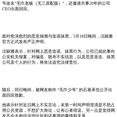
号改名“毛巾老板（无三原配版）”，还邀请共事20年的公司
CEO出面回应。
面对愈演愈烈的恶意揣测与造谣抹黑，5月18日晚间，洁丽雅
官方正式发布严正声明。
洁丽雅表示，针对网上恶意造谣、抹黑行为，公司已就此事向
公安机关报案，对编造、散布不实信息，以及恶意攻击、抹黑
公司及个人的行为，将依法追究法律责任。
随后，同日晚间，被网友称作 “毛巾少爷” 的石展承也公开出
面回应致歉。
他表示针对近日网上不实言论，未第一时间声明澄清是不想占
用公共资源，不想扩大舆论，让有心者得逞。另一点是觉得网
友不会去相信这些比短剧还离谱的事情和关系。