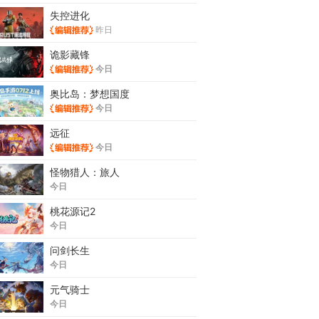
失控进化
昨日
诡影藏锋
今日
奥比岛：梦想国度
今日
远征
今日
怪物猎人：旅人
今日
桃花源记2
今日
问剑长生
今日
元气骑士
今日