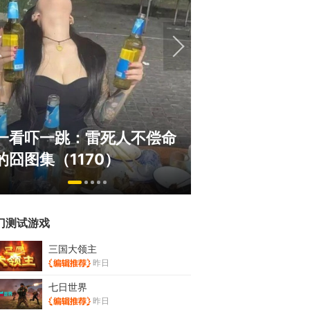
绅士日报：国游
一看吓一跳：雷死人不偿命
拉爆了！大雷熟
的囧图集（1170）
play
门测试游戏
三国大领主
昨日
七日世界
昨日