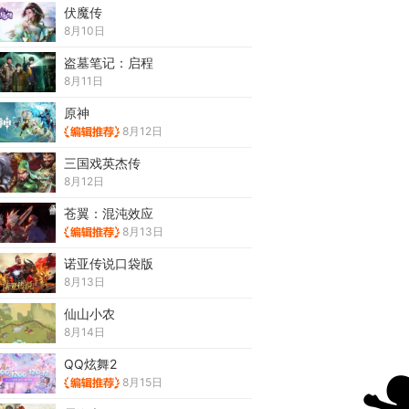
伏魔传
8月10日
盗墓笔记：启程
8月11日
原神
8月12日
三国戏英杰传
8月12日
苍翼：混沌效应
8月13日
诺亚传说口袋版
8月13日
仙山小农
8月14日
QQ炫舞2
8月15日