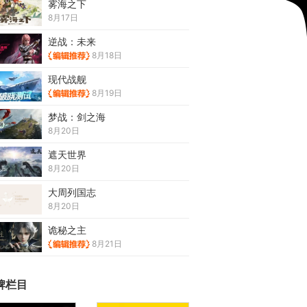
雾海之下
8月17日
逆战：未来
8月18日
现代战舰
8月19日
梦战：剑之海
8月20日
遮天世界
8月20日
大周列国志
8月20日
诡秘之主
8月21日
牌栏目