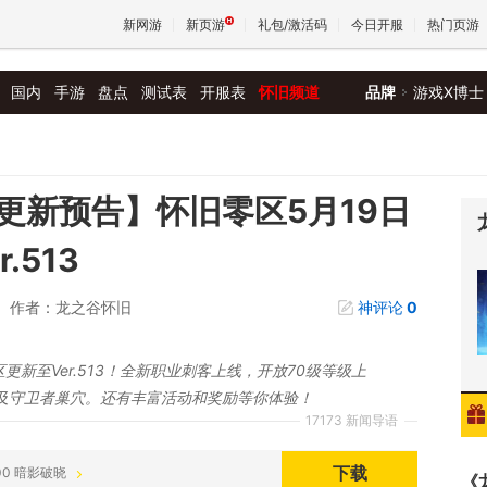
新网游
新页游
礼包/激活码
今日开服
热门页游
国内
手游
盘点
测试表
开服表
怀旧频道
品牌
游戏X博士
魔兽
天堂
更新预告】怀旧零区5月19日
.513
王权与
作者：龙之谷怀旧
神评论
0
更新至Ver.513！全新职业刺客上线，开放70级等级上
及守卫者巢穴。还有丰富活动和奖励等你体验！
17173 新闻导语
下载
0:00 暗影破晓
《