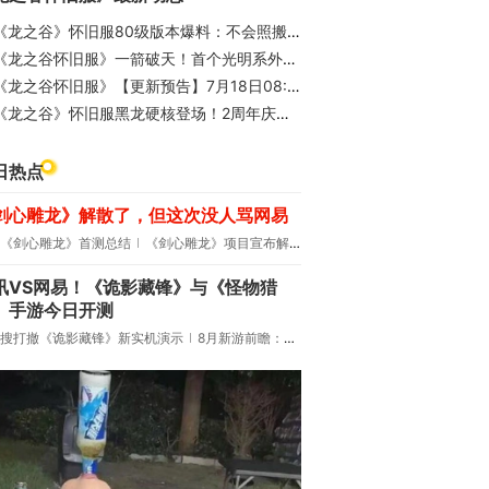
《龙之谷》怀旧服80级版本爆料：不会照搬正式服，这次要玩点不一样的
《龙之谷怀旧服》一箭破天！首个光明系外传职业「银色猎人」预约开启！
《龙之谷怀旧服》【更新预告】7月18日08:55版本更新至Ver.573
《龙之谷》怀旧服黑龙硬核登场！2周年庆典预热开启！
日热点
剑心雕龙》解散了，但这次没人骂网易
《剑心雕龙》首测总结
《剑心雕龙》项目宣布解散
讯VS网易！《诡影藏锋》与《怪物猎
》手游今日开测
搜打撤《诡影藏锋》新实机演示
8月新游前瞻：《诡秘之主》领衔