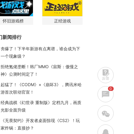
怀旧游戏榜
正经游戏
门新闻排行
夯爆了！下半年新游有点离谱，谁会成为下
一个现象级？
拒绝氪佬垄断！韩厂MMO《宙斯：傲慢之
神》公测时间定了！
反馈
起猛了！《CODM》×《崩坏3》，腾讯米哈
0
游首次联动官宣！
经典战棋《幻世录 重制版》定档九月，画质
光影全面升级
w
《无畏契约》开发者桌面惊现《CS2》！玩
家炸锅：直接抄？
q