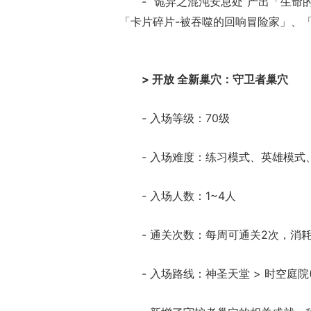
- “诡异之混沌安息处”产出「生命
「卡片碎片-被吞噬的回响冒险家」、
> 开放 全新巢穴：守卫者巢穴
- 入场等级：70级
- 入场难度：练习模式、英雄模式
- 入场人数：1~4人
- 通关次数：每周可通关2次，消
- 入场路线：神圣天堂 > 时空庭院(