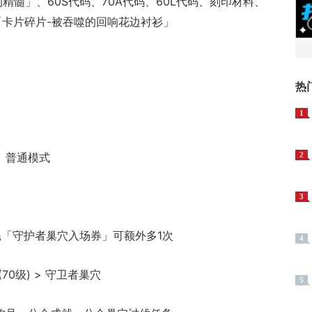
的精髓」、60S代码、70A代码、60L代码、刻印材料、
「卡片碎片-被吞噬的回响花边衬衫」
热
1
、普通模式
2
3
耗「守护者巢穴入场券」可额外多1次
4
70级) > 守卫者巢穴
5