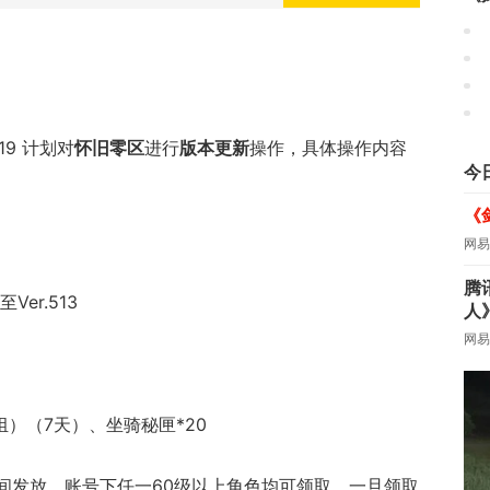
19 计划对
怀旧零区
进行
版本更新
操作，具体操作内容
今
《
网易
腾
至Ver.513
人
网易
组）（7天）、坐骑秘匣*20
期间发放，账号下任一60级以上角色均可领取，一旦领取