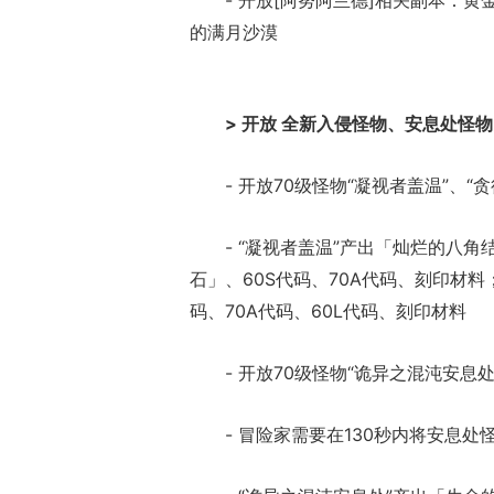
- 开放[阿努阿兰德]相关副本：
的满月沙漠
> 开放 全新入侵怪物、安息处怪物
- 开放70级怪物“凝视者盖温”、“
- “凝视者盖温”产出「灿烂的八
石」、60S代码、70A代码、刻印材料
码、70A代码、60L代码、刻印材料
- 开放70级怪物“诡异之混沌安息
- 冒险家需要在130秒内将安息