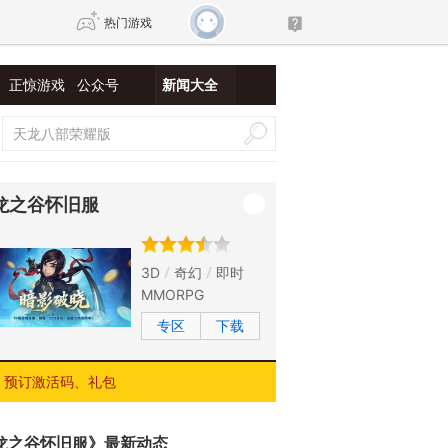
热门游戏
正惊游戏
公众号
新闻大全
DNF
传奇4
剑网3旗舰版
新天龙八部
龙之谷怀旧服
自由
诛仙世界
新仙侠5
3D
奇幻
即时
MMORPG
专区
下载
预订激活码、礼包
龙之谷怀旧服》最新动态