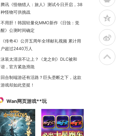
腾讯《怪物猎人：旅人》测试今日开启，38
种怪物可供挑战
z
不用肝！韩国轻量化MMO新作《日蚀：觉
醒》公测时间确定
t
《传奇4》公开五周年全球献礼视频 累计用
户超过2440万人
泳装太清凉不让上？《龙之剑》DLC被和
谐，官方紧急滑跪
回合制端游还有活路？巨头垄断之下，这款
游戏却如此坚挺！
Wan网页游戏**玩