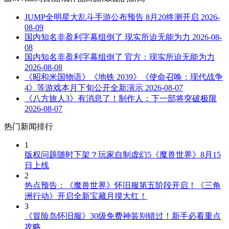
JUMP全明星大乱斗手游公布预告 8月20终测开启
2026-
08-09
国内知名非盈利字幕组倒了 现实所迫无能为力
2026-08-
08
国内知名非盈利字幕组倒了 官方：现实所迫无能为力
2026-08-08
《昭和米国物语》《地铁 2039》《使命召唤：现代战争
4》等游戏本月下旬公开全新演示
2026-08-07
《八方旅人3》有消息了！制作人：下一部将突破极限
2026-08-07
热门新闻排行
1
版权问题随时下架？玩家自制虚幻5《魔兽世界》8月15
日上线
2
热点预告：《魔兽世界》怀旧服第五阶段开启！《三角
洲行动》开启全新宝藏月摸大红！
3
《冒险岛怀旧服》30级免费神装别错过！新手必看重点
攻略