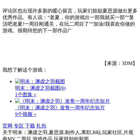
评论区也出现许多新的暖心留言，玩家们鼓励夏思源做出更多
优秀作品。有人说：“老夏，你的游戏出一部我就买一部”“复
活吧老夏!一周目刚通关，在玩二周目了”“加油!我喜欢你做的
游戏。很期待您的下一部作品!”
【来源：3DM】
我想了解这个游戏：
明末：渊虚之羽截图
(6)
1个图集 »
《明末：渊虚之羽》发售一周年纪念短片
9个视频 »
官网
专区
下载
礼包
关于
明末：渊虚之羽,夏思源,制作人,离职,B站,玩家社区,片尾
曲MV,二周目,游戏作品,玩家鼓励
的新闻