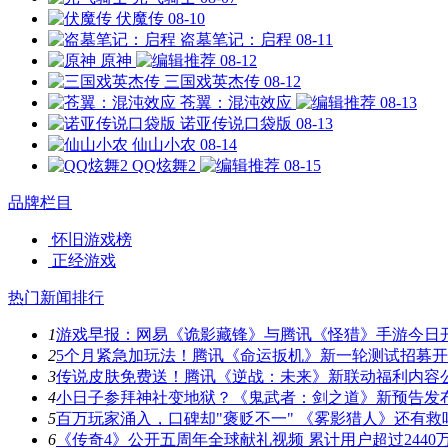
伏魔传
08-10
盗墓笔记：启程
08-11
原神
08-12
三国戏英杰传
08-12
苍翼：混沌效应
08-13
诺亚传说口袋版
08-13
仙山小农
08-14
QQ炫舞2
08-15
品牌栏目
怀旧游戏榜
正经游戏
热门新闻排行
1
游戏早报：网易《诡影藏锋》与腾讯《怪猎》手游今日
2
5个月紧急加玩法！腾讯《命运扳机》新一轮测试招募
3
传说皮肤免费送！腾讯《逆战：未来》新联动福利内容
4
小日子参拜神社变地狱？《鬼武者：剑之道》新预告发
5
百万玩家涌入，口碑却"褒贬不一" 《雾影猎人》还有救
6
《传奇4》公开五周年全球献礼视频 累计用户超过2440