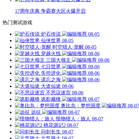
17周年庆典 争霸赛大区火爆开启
热门测试游戏
炉石传说
08-05
仙侠世界
08-05
时空猎人·觉醒
08-05
穿越火线
08-06
三国大领主
08-06
七日世界
08-06
失控进化
08-06
遗忘之海
08-06
大道仙途
08-06
不思议迷宫
08-06
诡影藏锋
08-07
奥比岛：梦想国度
08-0
远征
08-07
怪物猎人：旅人
08-07
桃花源记2
08-07
问剑长生
08-07
元气骑士
08-07