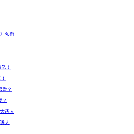
主》领衔
亿！
爱？
诱人