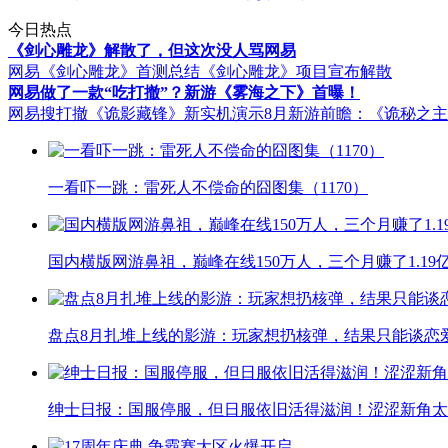
今日热点
《剑心雕龙》解散了，但这次没人骂网易
网易《剑心雕龙》首测总结
《剑心雕龙》项目宣布解散
网易做了一款“吃打撤”？新游《雾海之下》首曝！
网易搜打撤《诡影藏锋》新实机演示
8月新游前瞻：《诡秘之
一看吓一跳：雷死人不偿命的囧图集（1170）
国内横版网游鼻祖，巅峰在线150万人，三个月赚了1.19
盘点8月扎堆上线的影游：玩家想扔核弹，结果只能谈恋
绅士日报：国服停服，但日服依旧活得滋润！涩涩新角太