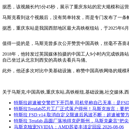
据悉，该视频长约5分45秒，展示了重庆东站的宏大规模和运
马斯克看到这个视频后，没有简单转发，而是专门发布了一条
据悉，重庆东站是我国西部地区最大高铁枢纽站，于2025年6
值得一提的是，马斯克曾多次公开赞赏中国高铁，丝毫不吝啬
2018年，他转发过英国媒体拍摄的中国工人9小时内完成铁路站
自己坐过从北京到西安的高铁去看兵马俑。
此外，他还多次对比中美基础设施，称赞中国高铁网络的规模
关于
马斯克,中国高铁,重庆东站,高铁枢纽,基础设施,社交媒体,
特斯拉超速被交警拦下开罚单 司机坚称自己无辜：是FS
特斯拉Terafab芯片工厂正式落户得州！马斯克放言：要
特斯拉 FSD v14 取消自定义限速后风波不断：超速被
特斯拉 Terafab 晶圆厂落地得克萨斯州，马斯克豪言“把
马斯克独宠NVIDIA：AMD苏姿丰淡定回应
2026-08-06