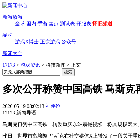
新游热游
全球
国内
手游
盘点
测试表
开服表
怀旧频道
品牌
游戏X博士
正惊游戏
公众号
新闻大全
17173
>
游戏资讯
>
科技新闻
>
正文
多次公开称赞中国高铁 马斯克
2026-05-19 08:02:13
神评论
17173 新闻导语
马斯克再赞中国高铁！转发重庆东站震撼视频，称其规模宏大
昨日，世界首富埃隆·马斯克在社交媒体X上转发了一段关于重