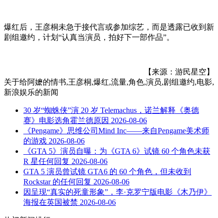
爆红后，王彦桐未急于接代言或参加综艺，而是透露已收到新
剧组邀约，计划“认真当演员，拍好下一部作品”。
【来源：游民星空】
关于
给阿嬷的情书,王彦桐,爆红,流量,角色,演员,剧组邀约,电影,
新浪娱乐
的新闻
30 岁“蜘蛛侠”演 20 岁 Telemachus，诺兰解释《奥德
赛》电影选角霍兰德原因
2026-08-06
《Pengame》思维公司Mind Inc——来自Pengame美术师
的游戏
2026-08-06
《GTA 5》演员自曝：为《GTA 6》试镜 60 个角色未获
R 星任何回复
2026-08-06
GTA 5 演员曾试镜 GTA6 的 60 个角色，但未收到
Rockstar 的任何回复
2026-08-06
因呈现“真实的死童形象”，李·克罗宁版电影《木乃伊》
海报在英国被禁
2026-08-06