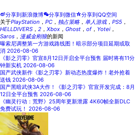
t
分享到新浪微博
w
分享到微信
z
分享到QQ空间
关于
PlayStation
，
PC
，
独占策略
，
单人游戏
，
PS5
，
HELLDIVERS
，
2
，
Xbox
，
Ghost
，
of
，
Yotei
，
Saros
，
漫威金刚狼
的新闻
曝索尼调整第一方游戏路线图！暗示部分项目延期或取
消
2026-08-06
《影之刃零》官宣8月12日开启全平台预售 届时将有11分
钟新实机
2026-08-06
国产武侠新作《影之刃零》新动态热度爆炸！老外抢着
送钱
2026-08-06
国产黑暗武侠3A大作！《影之刃零》官宣开发完成：8月
12日全平台预售
2026-08-06
《幽灵行动：荒野》25周年更新泄露 4K60帧全新DLC
免费试玩！
2026-08-06