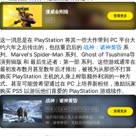
漫威金刚狼
查看更多
动作
这一消息是在 PlayStation 将其一些大作带到 PC 平台大
约六年之后传出的，包括重启后的
战神：诸神黄昏
系
列、Marvel's Spider-Man 系列、Ghost of Tsushima导
演剪辑版 和 最后生还者：第一部 系列。这些游戏通常在
最初发布数月甚至数年后才推出，被视为从那些不打算
购买 PlayStation 主机的人身上榨取额外利润的一种方
式。甚至可能曾希望通过在 PC 上培养新粉丝，激励玩家
购买 PS5 以游玩他们喜爱的 PlayStation 游戏续作。
战神：诸神黄昏
经典
北欧神话
奇幻
动作冒险
查看更多
抛开强行植入黑人女孩的争议，《战
神：诸神黄昏》无疑是对得起玩家对
它的期望的，站在前作的肩膀上，本
作成功做到了推陈出新、稳中有进，