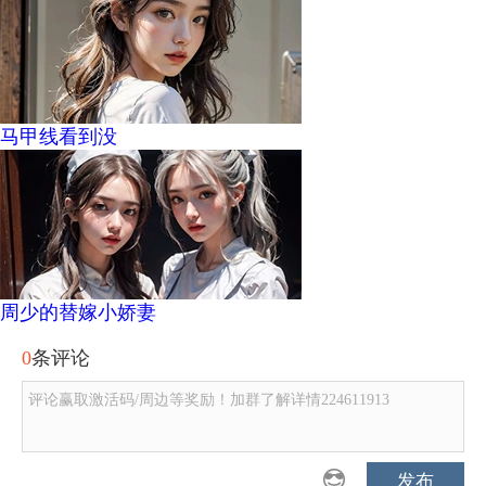
马甲线看到没
周少的替嫁小娇妻
0
条评论
评论赢取激活码/周边等奖励！加群了解详情224611913
发布