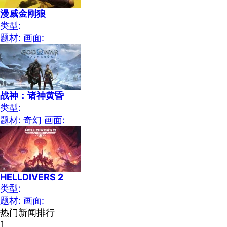
漫威金刚狼
类型:
题材:
画面:
战神：诸神黄昏
类型:
题材: 奇幻
画面:
HELLDIVERS 2
类型:
题材:
画面:
热门新闻排行
1