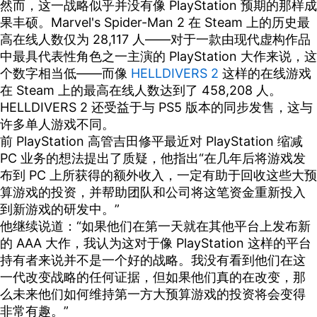
然而，这一战略似乎并没有像 PlayStation 预期的那样成
带给了玩家非常优秀的游戏体验...
果丰硕。Marvel's Spider-Man 2 在 Steam 上的历史最
高在线人数仅为 28,117 人——对于一款由现代虚构作品
中最具代表性角色之一主演的 PlayStation 大作来说，这
个数字相当低——而像
HELLDIVERS 2
这样的在线游戏
在 Steam 上的最高在线人数达到了 458,208 人。
HELLDIVERS 2 还受益于与 PS5 版本的同步发售，这与
许多单人游戏不同。
前 PlayStation 高管吉田修平最近对 PlayStation 缩减
PC 业务的想法提出了质疑，他指出“在几年后将游戏发
布到 PC 上所获得的额外收入，一定有助于回收这些大预
算游戏的投资，并帮助团队和公司将这笔资金重新投入
到新游戏的研发中。”
他继续说道：“如果他们在第一天就在其他平台上发布新
的 AAA 大作，我认为这对于像 PlayStation 这样的平台
持有者来说并不是一个好的战略。我没有看到他们在这
一代改变战略的任何证据，但如果他们真的在改变，那
么未来他们如何维持第一方大预算游戏的投资将会变得
非常有趣。”