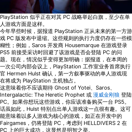
PlayStation 似乎正在对其 PC 战略举起白旗，至少在单
人游戏方面是这样。
今年早些时候，据报道 PlayStation 正从未来的第一方游
戏 PC 版发布中退缩。这些规则的执行力度仍存在一些模
糊性；例如，Saros 开发商 Housemarque 在游戏登录
PS5 前接受采访时回避了该游戏是否会登陆 PC 的问
题。现在，情况似乎变得更加明确：据报道，在本周的
一次公司内部会议上，PlayStation 工作室业务首席执行
官 Hermen Hulst 确认，第一方叙事驱动的单人游戏现
在将成为 PlayStation 主机独占。
这意味着你不应该期待 Ghost of Yotei、Saros、
Intergalactic: The Heretic Prophet 或
漫威金刚狼
登陆
PC。如果你想玩这些游戏，你应该准备购买一台 PS5。
话虽如此，Hulst 特别点出单人游戏这一点很有趣。这可
能意味着以多人游戏为核心的游戏，如正在开发中的
Fairgames，仍将登陆 PC，考虑到 HELLDIVERS 2 在
PC 上的巨大成功，这显然是明智之举。