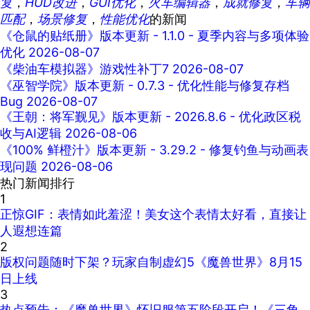
复
，
HUD改进
，
GUI优化
，
火车编辑器
，
成就修复
，
车辆
匹配
，
场景修复
，
性能优化
的新闻
《仓鼠的贴纸册》版本更新 - 1.1.0 - 夏季内容与多项体验
优化
2026-08-07
《柴油车模拟器》游戏性补丁7
2026-08-07
《巫智学院》版本更新 - 0.7.3 - 优化性能与修复存档
Bug
2026-08-07
《王朝：将军觐见》版本更新 - 2026.8.6 - 优化政区税
收与AI逻辑
2026-08-06
《100% 鲜橙汁》版本更新 - 3.29.2 - 修复钓鱼与动画表
现问题
2026-08-06
热门新闻排行
1
正惊GIF：表情如此羞涩！美女这个表情太好看，直接让
人遐想连篇
2
版权问题随时下架？玩家自制虚幻5《魔兽世界》8月15
日上线
3
热点预告：《魔兽世界》怀旧服第五阶段开启！《三角