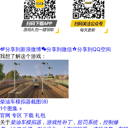
t
分享到新浪微博
w
分享到微信
z
分享到QQ空间
我想了解这个游戏：
柴油车模拟器截图
(8)
1个图集 »
官网
专区
下载
礼包
关于
柴油车模拟器
，
游戏性补丁
，
惩罚系统
，
控制修