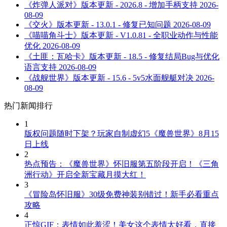
《炸弹人派对》版本更新 - 2026.8 - 增加手柄支持
2026-
08-09
《交火》版本更新 - 13.0.1 - 修复已知问题
2026-08-09
《喵喵角斗士》版本更新 - V1.0.81 - 全职业动作与性能
优化
2026-08-09
《土匪：瓦哈卡》版本更新 - 18.5 - 修复结局Bug与优化
语言支持
2026-08-09
《战舰世界》版本更新 - 15.6 - 5v5水面舰艇对决
2026-
08-09
热门新闻排行
1
版权问题随时下架？玩家自制虚幻5《魔兽世界》8月15
日上线
2
热点预告：《魔兽世界》怀旧服第五阶段开启！《三角
洲行动》开启全新宝藏月摸大红！
3
《冒险岛怀旧服》30级免费神装别错过！新手必看重点
攻略
4
正惊GIF：表情如此羞涩！美女这个表情太好看，直接