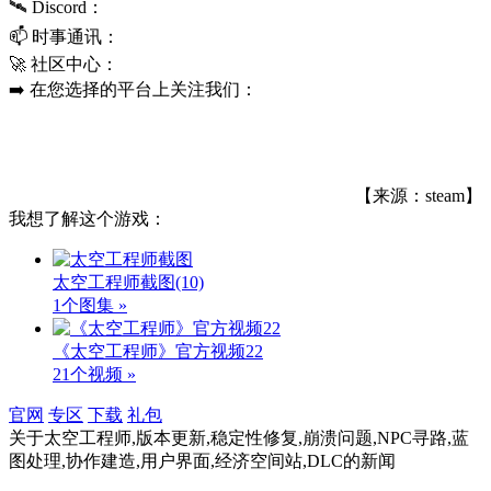
🛰️ Discord：
📫 时事通讯：
🚀 社区中心：
➡️ 在您选择的平台上关注我们：
【来源：steam】
我想了解这个游戏：
太空工程师截图
(10)
1个图集 »
《太空工程师》官方视频22
21个视频 »
官网
专区
下载
礼包
关于
太空工程师,版本更新,稳定性修复,崩溃问题,NPC寻路,蓝
图处理,协作建造,用户界面,经济空间站,DLC
的新闻