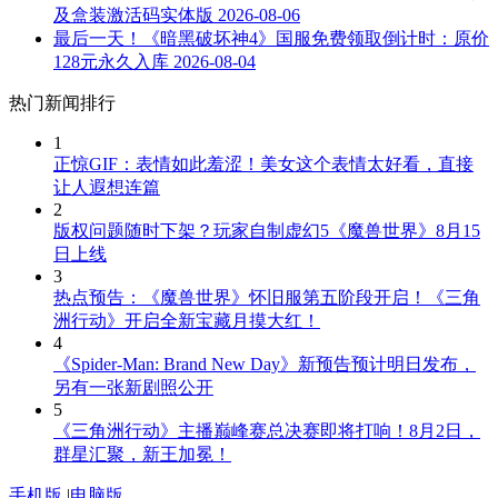
及盒装激活码实体版
2026-08-06
最后一天！《暗黑破坏神4》国服免费领取倒计时：原价
128元永久入库
2026-08-04
热门新闻排行
1
正惊GIF：表情如此羞涩！美女这个表情太好看，直接
让人遐想连篇
2
版权问题随时下架？玩家自制虚幻5《魔兽世界》8月15
日上线
3
热点预告：《魔兽世界》怀旧服第五阶段开启！《三角
洲行动》开启全新宝藏月摸大红！
4
《Spider-Man: Brand New Day》新预告预计明日发布，
另有一张新剧照公开
5
《三角洲行动》主播巅峰赛总决赛即将打响！8月2日，
群星汇聚，新王加冕！
手机版
|
电脑版