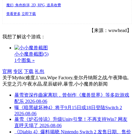
魔幻, 角色扮演, 2D, RPG, 道具收费
查看更多
立即下载
【来源：wowhead】
我想了解这个游戏：
小小魔兽截图
(5)
1个图集 »
官网
专区
下载
礼包
关于
Mythic难度,L'ura,Wipe Factory,奎尔丹纳斯之战,午夜降临,
天堂之刃,午夜水晶,星辰破碎,暴雪,小小魔兽
的新闻
暴雪资深作曲家离职，曾创作《魔兽世界》等多款游戏
配乐
2026-08-06
曝《暗黑破坏神4》将于9月15日或18日登陆Switch 2
2026-08-06
暴雪《炉石传说》升级Unity引擎！不再支持Win7 网友
直呼天塌了
2026-08-06
《Diablo 4》爆料揭晓 Nintendo Switch 2 发售日期、售价