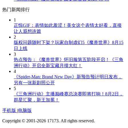
热门新闻排行
1
正惊GIF：表情如此羞涩！美女这个表情太好看，直接
让人遐想连篇
2
版权问题随时下架？玩家自制虚幻5《魔兽世界》8月15
日上线
3
热点预告：《魔兽世界》怀旧服第五阶段开启！《三角
洲行动》开启全新宝藏月摸大红！
4
《Spider-Man: Brand New Day》新预告预计明日发布，
另有一张新剧照公开
5
《三角洲行动》主播巅峰赛总决赛即将打响！8月2日，
群星汇聚，新王加冕！
手机版
|
电脑版
Copyright © 2001-2026 17173. All rights reserved.