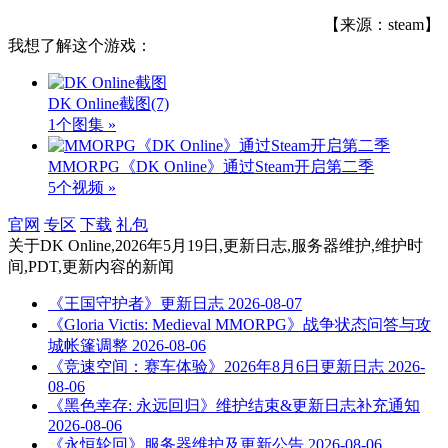
【来源：steam】
我想了解这个游戏：
DK Online截图
(7)
1个图集 »
MMORPG《DK Online》通过Steam开启第二季
5个视频 »
官网
专区
下载
礼包
关于
DK Online,2026年5月19日,更新日志,服务器维护,维护时
间,PDT,更新内容
的新闻
《王国守护者》更新日志
2026-08-07
《Gloria Victis: Medieval MMORPG》战争状态问答与攻
城帐篷调整
2026-08-06
《竞速空间：赛车体验》2026年8月6日更新日志
2026-
08-06
《黑色幸存: 永远回归》维护结束&更新日志补充通知
2026-08-06
《永恒轮回》服务器维护及更新公告
2026-08-06