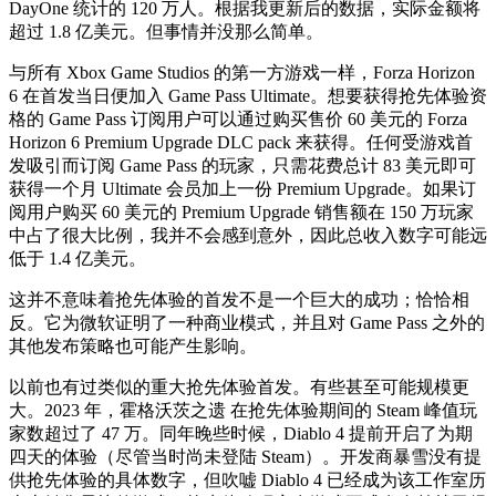
DayOne 统计的 120 万人。根据我更新后的数据，实际金额将
超过 1.8 亿美元。但事情并没那么简单。
与所有 Xbox Game Studios 的第一方游戏一样，Forza Horizon
6 在首发当日便加入 Game Pass Ultimate。想要获得抢先体验资
格的 Game Pass 订阅用户可以通过购买售价 60 美元的 Forza
Horizon 6 Premium Upgrade DLC pack 来获得。任何受游戏首
发吸引而订阅 Game Pass 的玩家，只需花费总计 83 美元即可
获得一个月 Ultimate 会员加上一份 Premium Upgrade。如果订
阅用户购买 60 美元的 Premium Upgrade 销售额在 150 万玩家
中占了很大比例，我并不会感到意外，因此总收入数字可能远
低于 1.4 亿美元。
这并不意味着抢先体验的首发不是一个巨大的成功；恰恰相
反。它为微软证明了一种商业模式，并且对 Game Pass 之外的
其他发布策略也可能产生影响。
以前也有过类似的重大抢先体验首发。有些甚至可能规模更
大。2023 年，霍格沃茨之遗 在抢先体验期间的 Steam 峰值玩
家数超过了 47 万。同年晚些时候，Diablo 4 提前开启了为期
四天的体验（尽管当时尚未登陆 Steam）。开发商暴雪没有提
供抢先体验的具体数字，但吹嘘 Diablo 4 已经成为该工作室历