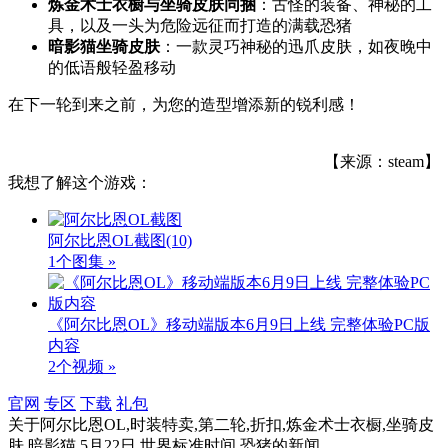
炼金术士衣橱与坐骑皮肤同捆
：古怪的装备、神秘的工
具，以及一头为危险远征而打造的满载恐猪
暗影猫坐骑皮肤
：一款灵巧神秘的迅爪皮肤，如夜晚中
的低语般轻盈移动
在下一轮到来之前，为您的造型增添新的锐利感！
【来源：steam】
我想了解这个游戏：
阿尔比恩OL截图
(10)
1个图集 »
《阿尔比恩OL》移动端版本6月9日上线 完整体验PC版
内容
2个视频 »
官网
专区
下载
礼包
关于
阿尔比恩OL,时装特卖,第二轮,折扣,炼金术士衣橱,坐骑皮
肤,暗影猫,5月22日,世界标准时间,恐猪
的新闻