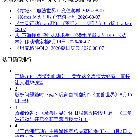
《领域3：魔法世界》充值奖励
2026-08-07
《Karos 冰火》账户充值福利
2026-08-07
《幽灵行动》25周年 《荒野》、《断点》0.5折！
2026-
08-07
从“下海摸鱼”到“丛林求生”《潜水员戴夫》DLC《丛
林》移动端定档8月14日
2026-08-07
《坦克格斗OL》2026夏日庆典
2026-08-07
热门新闻排行
1
正惊GIF：表情如此羞涩！美女这个表情太好看，直接
让人遐想连篇
2
版权问题随时下架？玩家自制虚幻5《魔兽世界》8月15
日上线
3
热点预告：《魔兽世界》怀旧服第五阶段开启！《三角
洲行动》开启全新宝藏月摸大红！
4
《三角洲行动》主播巅峰赛总决赛即将打响！8月2日，