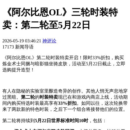
《阿尔比恩OL》三轮时装特
卖：第二轮至5月22日
2026-05-19 03:46:21
神评论
17173 新闻导语
《阿尔比恩OL》第二轮时装特卖开启！限时33%折扣，购买
炼金术士同捆与暗影猫坐骑皮肤，活动至5月22日截止，立即
选购提升造型！
有人在隐秘的实验室里酿造奇异的创作。其他人悄无声息地穿
过黑暗。
第二轮
的
时装特卖
现已在和游戏内商店上线，活动期
间内购买特选时装最高享有
33%
折扣
。如同以往，这次轮换带
来了两款新的特色时装，之后下一个组合将接替他们的位置。
第二轮将持续到
5
月
22
日世界标准时间
10
时
，包括：