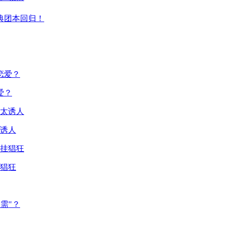
典团本回归！
爱？
诱人
猖狂
需"？