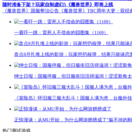
随时准备下架？玩家自制虚幻5《魔兽世界》即将上线
《魔兽世界》国服整治公告
《魔兽世界》TBC周年大更：双经
一看吓一跳：雷死人不偿命的囧图集（1169）
盘点8月扎堆上线的影游：玩家想扔核弹，结果只能谈恋
绅士日报：国服停服，但日服依旧活得滋润！涩涩新角太
《冒险岛》怀旧服三服大乱斗！国服人满为患，台服外挂
正惊漫谈：从MU开始，为什么网游翅膀成了"躲不掉的刚
热门测试游戏