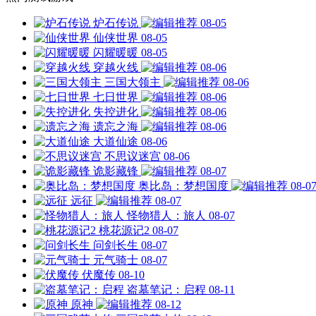
炉石传说
08-05
仙侠世界
08-05
闪耀暖暖
08-05
穿越火线
08-06
三国大领主
08-06
七日世界
08-06
失控进化
08-06
遗忘之海
08-06
大道仙途
08-06
不思议迷宫
08-06
诡影藏锋
08-07
奥比岛：梦想国度
08-0
远征
08-07
怪物猎人：旅人
08-07
桃花源记2
08-07
问剑长生
08-07
元气骑士
08-07
伏魔传
08-10
盗墓笔记：启程
08-11
原神
08-12