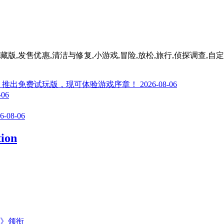
tion,隐藏物品游戏,典藏版,发售优惠,清洁与修复,小游戏,冒险,放松,旅行,侦探调查,
》推出免费试玩版，现可体验游戏序章！
2026-08-06
-06
6-08-06
tion
主》领衔