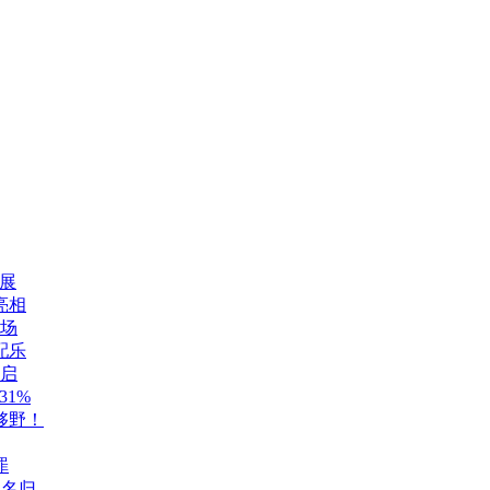
展
亮相
登场
配乐
开启
1%
够野！
罪
至名归