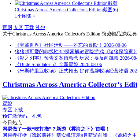
Christmas Across America Collector's Edition截图
(6)
1个图集 »
官网
专区
下载
礼包
关于
Christmas Across America Collector's Edi
《宝藏世界》社区活动——难忘的冒险！
2026-08-06
猪猪超可爱的非线性3D探索解谜冒险游戏《猪猪探险家
《影之刃零》预告文案留悬念 玩家：要反向跳票
2026-08
《Dude Simulator 5》全新冒险
2026-08-06
《米斯特里亚牧场》正式推出 好评温馨牧场经营物语
202
Christmas Across America Collector's Edi
冒险
专区
下载
预订激活码、礼包
今日热点
网易做了一款“吃打撤”？新游《雾海之下》首曝！
网易搜打撤《诡影藏锋》新实机演示
8月新游前瞻：《诡秘之