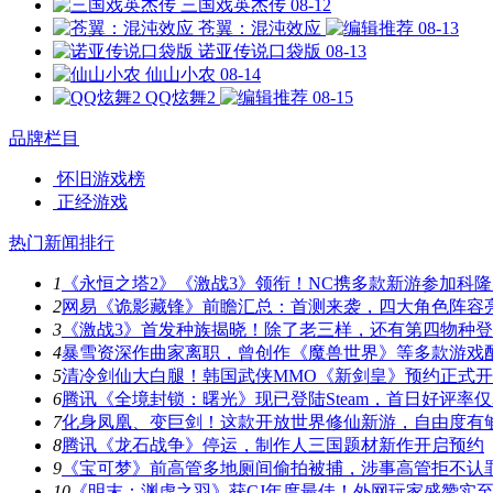
三国戏英杰传
08-12
苍翼：混沌效应
08-13
诺亚传说口袋版
08-13
仙山小农
08-14
QQ炫舞2
08-15
品牌栏目
怀旧游戏榜
正经游戏
热门新闻排行
1
《永恒之塔2》《激战3》领衔！NC携多款新游参加科隆
2
网易《诡影藏锋》前瞻汇总：首测来袭，四大角色阵容
3
《激战3》首发种族揭晓！除了老三样，还有第四物种
4
暴雪资深作曲家离职，曾创作《魔兽世界》等多款游戏
5
清冷剑仙大白腿！韩国武侠MMO《新剑皇》预约正式
6
腾讯《全境封锁：曙光》现已登陆Steam，首日好评率仅3
7
化身凤凰、变巨剑！这款开放世界修仙新游，自由度有
8
腾讯《龙石战争》停运，制作人三国题材新作开启预约
9
《宝可梦》前高管多地厕间偷拍被捕，涉事高管拒不认
10
《明末：渊虚之羽》获CJ年度最佳！外网玩家盛赞实