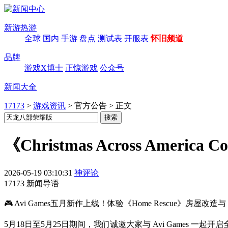
新游热游
全球
国内
手游
盘点
测试表
开服表
怀旧频道
品牌
游戏X博士
正惊游戏
公众号
新闻大全
17173
>
游戏资讯
>
官方公告
>
正文
《Christmas Across Ameri
2026-05-19 03:10:31
神评论
17173 新闻导语
🎮 Avi Games五月新作上线！体验《Home Rescue》房
5月18日至5月25日期间，我们诚邀大家与 Avi Games 