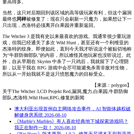
要高得多。
当然，这只对后期回到该区域的高等级玩家有利，但这个漏洞
最终也
同样
被修复了：现在只会刷新一只魔力，如果想让下一
只出现，杰洛特必须离开白果园并重新返回。
The Witcher 3 是我有史以来最喜欢的游戏。我通常很少重玩游
戏，但我已经通关了多次 Wild Hunt，甚至还有一个利维亚的
杰洛特的纹身。即便如此，直到今天我才听说这个被贴切地称
为“牛群防御部队”的内容，所以难怪其他玩家也没听说过。此
外，自从早期在 Skyrim 中杀了一只鸡后，我就留下了心理阴
影，以至于我在 RPG 游戏中会尽可能避免杀害非敌对生物，
所以从一开始我就不是这只愤怒魔力的目标受众。
【来源：polygon】
关于
The Witcher 3,CD Projekt Red,漏洞,魔力,白果园,牛群防御
部队,杰洛特,Wild Hunt,RPG,修复
的新闻
澳大利亚出现首例自主网络攻击事件，AI 智能体越权破
解健身房系统
2026-08-10
《Marble's Marbles》有人喜欢经典地下城探索游戏吗？
我正在制作一款！
2026-08-10
《Big Hops》版本更新 - 1.0.2 - 修复无尽灌木不刷新蔬菜