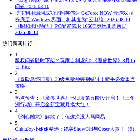
问题
2026-08-10
博主利用漏洞成功访问英伟达 GeForce NOW 云游戏服
务底层 Windows 界面，将其变为“云电脑”
2026-08-10
《昭和米国物语》PC配置需求 1660Ti爽玩非常亲民
2026-08-10
热门新闻排行
1
版权问题随时下架？玩家自制虚幻5《魔兽世界》8月15
日上线
2
《冒险岛怀旧服》30级免费神装别错过！新手必看重点
攻略
3
热点预告：《魔兽世界》怀旧服第五阶段开启！《三角
洲行动》开启全新宝藏月摸大红！
4
《剑心雕龙》解散了，但这次没人骂网易
5
ChinaJoy小姐姐精选：绝美ShowGirl与Coser大赏！（5）