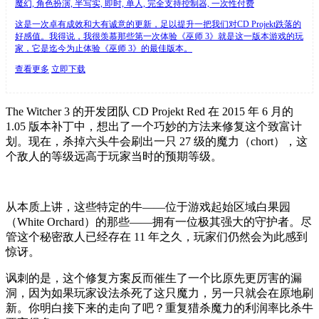
魔幻, 角色扮演, 半写实, 即时, 单人, 完全支持控制器, 一次性付费
这是一次卓有成效和大有诚意的更新，足以提升一把我们对CD Projekt跌落的
好感值。我得说，我很羡慕那些第一次体验《巫师 3》就是这一版本游戏的玩
家，它是迄今为止体验《巫师 3》的最佳版本。
查看更多
立即下载
The Witcher 3 的开发团队 CD Projekt Red 在 2015 年 6 月的
1.05 版本补丁中，想出了一个巧妙的方法来修复这个致富计
划。现在，杀掉六头牛会刷出一只 27 级的魔力（chort），这
个敌人的等级远高于玩家当时的预期等级。
从本质上讲，这些特定的牛——位于游戏起始区域白果园
（White Orchard）的那些——拥有一位极其强大的守护者。尽
管这个秘密敌人已经存在 11 年之久，玩家们仍然会为此感到
惊讶。
讽刺的是，这个修复方案反而催生了一个比原先更厉害的漏
洞，因为如果玩家设法杀死了这只魔力，另一只就会在原地刷
新。你明白接下来的走向了吧？重复猎杀魔力的利润率比杀牛