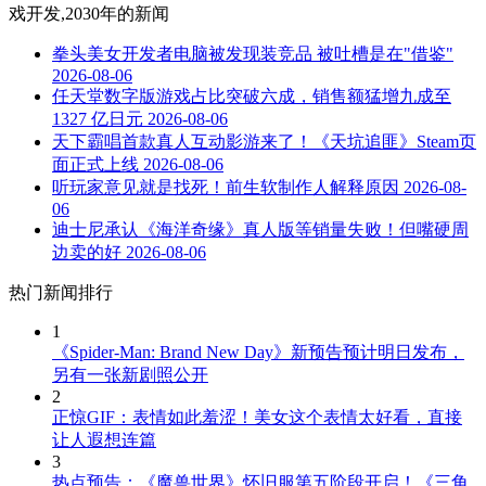
戏开发,2030年
的新闻
拳头美女开发者电脑被发现装竞品 被吐槽是在"借鉴"
2026-08-06
任天堂数字版游戏占比突破六成，销售额猛增九成至
1327 亿日元
2026-08-06
天下霸唱首款真人互动影游来了！《天坑追匪》Steam页
面正式上线
2026-08-06
听玩家意见就是找死！前生软制作人解释原因
2026-08-
06
迪士尼承认《海洋奇缘》真人版等销量失败！但嘴硬周
边卖的好
2026-08-06
热门新闻排行
1
《Spider-Man: Brand New Day》新预告预计明日发布，
另有一张新剧照公开
2
正惊GIF：表情如此羞涩！美女这个表情太好看，直接
让人遐想连篇
3
热点预告：《魔兽世界》怀旧服第五阶段开启！《三角