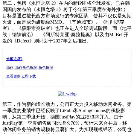
第二，包括《永恒之塔 2》在内的新IP即将全球发布。已在韩
国国内发布的《永恒之塔 2》将于今年第三季度在海外推出，
目标是通过擅长西方市场发行的专家团队，使其不仅仅是短期
火爆，而是成为旗舰级MMO。《辛迪城市》、《时间掠夺
者》、《极限零突破者》也正在进入全球测试阶段，而《地平
线：钢铁前沿》、《阿斯特莱亚·奥拉提奥》以及由Mt.Bell开
发的《Defect》则计划于2027年之后推出。
永恒之塔2
动作, 动作角色扮演, 角色扮演
查看更多
立即下载
第三，作为新的增长动力，公司正大力投入移动休闲业务。第
一季度的业绩中已经反映了LiFuhu和SpringComms的积极影
响，从第二季度开始，德国JustPlay的业绩也将并入。由于
JustPlay第一季度销售额同比增长76%，预计未来合并后，移
动休闲业务的销售规模将显著扩大。为实现规模经济，公司也