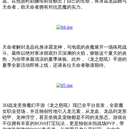
器。在危急时刻娜塔莉亚献出了自己的生命，将冰霜龙晶赠与
天命者，助天命者拥有对抗恶魔的实力。
天命者解封龙晶化身冰霜龙神，与地底的炎魔展开一场殊死战
斗。最终以绝对寒冰彻底扑灭深渊的火焰，驱散这个夏天的炎
热，为你带来最清凉的夏季体验。此外，《龙之怒吼》手游的
夏季全新活动即将上线，还请各位天命者敬请期待。
3D
战龙变身魔幻手游《龙之怒吼》现已全平台首发，全新魔
女职业登场，并且独创性地引入龙元素，从龙血、龙晶到龙形
铠甲、龙神浮空，甚至坐骑及宠物都是不同的龙形态。游戏在
不仅拥有丰富的
BOSS
打宝玩法，更是独创永恒战场
PVP
，带