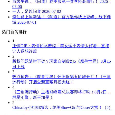
百级争锋，《问道》赛季服第一赛季轻装而行！
2026-
07-06
一人，足以问道
2026-07-02
修仙路上添新途！《问道》官方邀你线上登峰、线下伴
游
2026-07-01
热门新闻排行
1
正惊GIF：表情如此羞涩！美女这个表情太好看，直接
让人遐想连篇
2
版权问题随时下架？玩家自制虚幻5《魔兽世界》8月15
日上线
3
热点预告：《魔兽世界》怀旧服第五阶段开启！《三角
洲行动》开启全新宝藏月摸大红！
4
《三角洲行动》主播巅峰赛总决赛即将打响！8月2日，
群星汇聚，新王加冕！
5
ChinaJoy小姐姐精选：绝美ShowGirl与Coser大赏！（5）