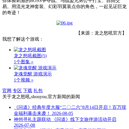
你体验刺激的
BOSS
争夺战、与战盟兄弟公平打宝、自由交
易。用流光龙神套装、幻彩羽翼装点你的角色，一起见证巨龙
的奇迹！
【来源：龙之怒吼官方】
我想了解这个游戏：
龙之怒吼截图
(5)
1个图集 »
龙魂觉醒 游戏演示
1个视频 »
官网
专区
下载
礼包
关于
龙之怒吼,shouyou,官方新闻
的新闻
《问道》经典年度大服“二〇二六”8月14日开启！百万现
金福利暴击来袭！
2026-08-05
神州寻礼主题联动 《问道》线下文旅伴游活动开启
2026-07-08