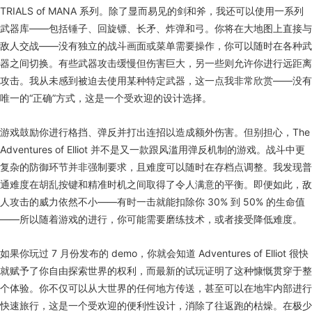
TRIALS of MANA 系列。除了显而易见的剑和斧，我还可以使用一系列
武器库——包括锤子、回旋镖、长矛、炸弹和弓。你将在大地图上直接与
敌人交战——没有独立的战斗画面或菜单需要操作，你可以随时在各种武
器之间切换。有些武器攻击缓慢但伤害巨大，另一些则允许你进行远距离
攻击。我从未感到被迫去使用某种特定武器，这一点我非常欣赏——没有
唯一的“正确”方式，这是一个受欢迎的设计选择。
游戏鼓励你进行格挡、弹反并打出连招以造成额外伤害。但别担心，The
Adventures of Elliot 并不是又一款跟风滥用弹反机制的游戏。战斗中更
复杂的防御环节并非强制要求，且难度可以随时在存档点调整。我发现普
通难度在胡乱按键和精准时机之间取得了令人满意的平衡。即便如此，敌
人攻击的威力依然不小——有时一击就能扣除你 30% 到 50% 的生命值
——所以随着游戏的进行，你可能需要磨练技术，或者接受降低难度。
如果你玩过 7 月份发布的 demo，你就会知道 Adventures of Elliot 很快
就赋予了你自由探索世界的权利，而最新的试玩证明了这种慷慨贯穿于整
个体验。你不仅可以从大世界的任何地方传送，甚至可以在地牢内部进行
快速旅行，这是一个受欢迎的便利性设计，消除了往返跑的枯燥。在极少