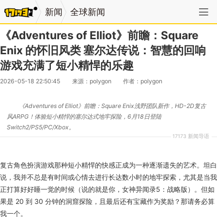
新闻
全球新闻
《Adventures of Elliot》前瞻：Square
Enix 的怀旧风类 塞尔达传说：智慧的回响
游戏充满了短小精悍的乐趣
2026-05-18 22:50:45
来源：polygon
作者：polygon
《Adventures of Elliot》前瞻：Square Enix浅野团队新作，HD-2D复古
风ARPG！体验短小精悍的塞尔达式地牢探险，6月18日登陆
Switch2/PS5/PC/Xbox。
17173 新闻导语
复古角色扮演游戏那种短小精悍的快感正成为一种逐渐遗失的艺术。坦白
说，我并不总是有时间或心情去进行长达数小时的地牢探索，尤其是当我
正打算好好睡一觉的时候（说的就是你，女神异闻录5：战略版）。但如
果是 20 到 30 分钟的洞窟探险，且最后还有宝藏作为奖励？那请务必算
我一个。