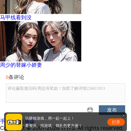
马甲线看到没
周少的替嫁小娇妻
0
条评论
评论赢取激活码/周边等奖励！加群了解详情224611913
发布
玩硬核游戏，用一起一起上！
手机版
|
电脑版
打开
看资讯、找游戏、领礼包更方便！
Copyright © 2001-2026 17173. All rights reserved.