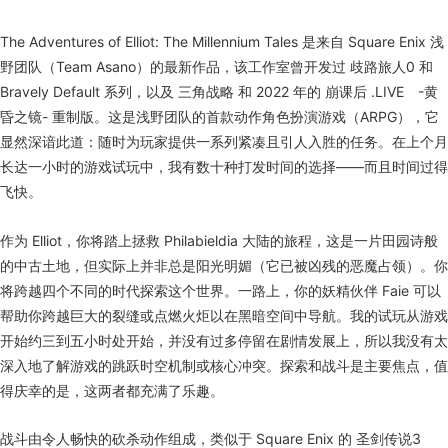
The Adventures of Elliot: The Millennium Tales 是来自 Square Enix 浅
野团队（Team Asano）的最新作品，该工作室曾开发过 歧路旅人0 和
Bravely Default 系列，以及 三角战略 和 2022 年的 崩课后 .LIVE -黄
昏之镜- 重制版。这是浅野团队的首款动作角色扮演游戏（ARPG），它
显然深谙此道：随时为玩家提供一系列紧凑且引人入胜的任务。在上个月
长达一小时的游戏试玩中，我有数十种打发时间的选择——而且时间过得
飞快。
作为 Elliot，你将踏上拯救 Philabieldia 大陆的旅程，这是一片田园诗般
的中古土地，但实际上并非总是阳光明媚（它已被凶残的恶魔占领）。你
将跨越四个不同的时代探索这个世界。一路上，你的妖精伙伴 Faie 可以
帮助你跨越巨大的裂缝或点燃火炬以在黑暗空间中导航。我的试玩从游戏
开始约三到五小时处开始，并没有过多停留在剧情发展上，所以我没有太
深入地了解游戏的跳跃时空机制或核心冲突。探索和战斗是主要焦点，值
得庆幸的是，这两者都充满了乐趣。
战斗由令人畅快的砍杀动作组成，类似于 Square Enix 的 圣剑传说3