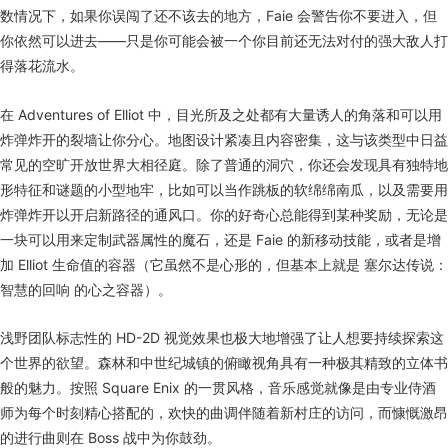
数情况下，如果你误闯了还不该去的地方，Faie 会警告你不要进入，但
你依然可以进去——只是你可能会被一个你目前还无法对付的强大敌人打
得落花流水。
在 Adventures of Elliot 中，目光所及之处都有大量诱人的角落和可以用
炸弹炸开的裂墙让你分心。地图设计紧凑且内容密集，这与该类型中日益
常见的空旷开放世界大相径庭。除了普通的洞穴，你还会发现具有独特地
形特征和谜题的小型地牢，比如可以当作跳板的软绵绵南瓜，以及需要用
炸弹炸开以开启新路径的通风口。你的好奇心总能得到某种奖励，无论是
一块可以用来定制武器属性的魔石，还是 Faie 的新移动技能，或者是增
加 Elliot 生命值的容器（它虽然不是心形的，但基本上就是 塞尔达传说：
智慧的回响 的心之容器）。
浅野团队标志性的 HD-2D 视觉效果也极大地增强了让人想要持续探索这
个世界的欲望。森林和中世纪城镇的俯瞰视角具有一种极其精致的立体书
般的魅力。按照 Square Enix 的一贯风格，音乐感觉就像是由专业侍酒
师为每个时刻精心搭配的，欢快的曲调伴随着新村庄的访问，而慷慨激昂
的进行曲则在 Boss 战中为你鼓劲。