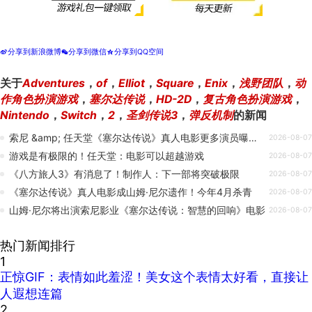
分享到新浪微博
分享到微信
分享到QQ空间
t
w
z
关于
Adventures
，
of
，
Elliot
，
Square
，
Enix
，
浅野团队
，
动
作角色扮演游戏
，
塞尔达传说
，
HD-2D
，
复古角色扮演游戏
，
Nintendo
，
Switch
，
2
，
圣剑传说3
，
弹反机制
的新闻
索尼 &amp; 任天堂《塞尔达传说》真人电影更多演员曝光：已故山姆 · 尼尔生前已完成拍摄，计划 2027 年 4 月上映
2026-08-07
游戏是有极限的！任天堂：电影可以超越游戏
2026-08-07
《八方旅人3》有消息了！制作人：下一部将突破极限
2026-08-07
《塞尔达传说》真人电影成山姆·尼尔遗作！今年4月杀青
2026-08-07
山姆·尼尔将出演索尼影业《塞尔达传说：智慧的回响》电影
2026-08-07
热门新闻排行
1
正惊GIF：表情如此羞涩！美女这个表情太好看，直接让
人遐想连篇
2