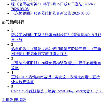
曝《暗黑破坏神4》将于9月15日或18日登陆Switch 2
2026-08-06
《永恒轮回》服务器维护及更新公告
2026-08-06
热门新闻排行
1
版权问题随时下架？玩家自制虚幻5《魔兽世界》8月15
日上线
2
热点预告：《魔兽世界》怀旧服第五阶段开启！《三角
洲行动》开启全新宝藏月摸大红！
3
《冒险岛怀旧服》30级免费神装别错过！新手必看重点
攻略
4
正惊GIF：表情如此羞涩！美女这个表情太好看，直接
让人遐想连篇
5
ChinaJoy小姐姐精选：绝美ShowGirl与Coser大赏！（5）
手机版
|
电脑版