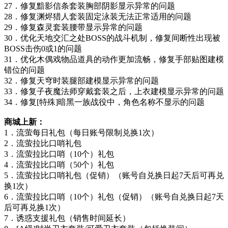
27．修复黯影信条套装胸部阴影显示异常的问题
28．修复渊烬猎人套装固定泳装无法正常适用的问题
29．修复森灵套装腰带显示异常的问题
30．优化天地交汇之处BOSS的战斗机制，修复间断性出现被
BOSS击伤0或1的问题
31．优化木偶戏物品道具的动作更加流畅，修复手部贴图建模
错位的问题
32．修复天穹时装腿部建模显示异常的问题
33．修复子夜魔法师穿戴套装之后，上衣建模显示异常的问题
34．修复[特殊]暗黑一族战役中，角色名称不显示的问题
商城上新：
1．流萤每日礼包（每日账号限制兑换1次）
2．流萤拉比口哨礼包
3．流萤拉比口哨（10个）礼包
4．流萤拉比口哨（50个）礼包
5．流萤拉比口哨礼包（促销）（账号自兑换日起7天后可再兑
换1次）
6．流萤拉比口哨（10个）礼包（促销）（账号自兑换日起7天
后可再兑换1次）
7．诱惑支援礼包（销售时间延长）