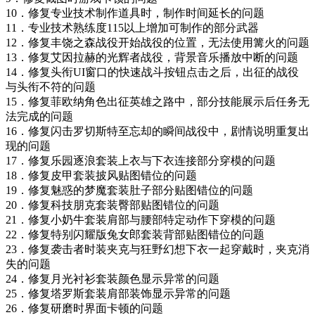
10．修复专业技术制作道具时，制作时间延长的问题
11．专业技术熟练度115以上增加可制作的部分武器
12．修复丰饶之森战役开始战役的位置，无法使用篝火的问题
13．修复艾因拉赫的光辉者战役，背景音乐播放中断的问题
14．修复头衔UI窗口的快速战斗按钮点击之后，出征的战役
与头衔不符的问题
15．修复菲欧纳角色出征英雄之路中，部分技能展示后任务无
法完成的问题
16．修复闪击罗切斯特至忘却的瞬间战役中，剧情说明重复出
现的问题
17．修复乐园逐浪套装上衣与下衣连接部分穿模的问题
18．修复皮甲套装披风贴图错位的问题
19．修复魅惑的梦魔套装肚子部分贴图错位的问题
20．修复科技朋克套装臀部贴图错位的问题
21．修复小奶牛套装肩部与腰部特定动作下穿模的问题
22．修复特别闪耀版兔女郎套装背部贴图错位的问题
23．修复袭击者时装夹克与狂野幻想下衣一起穿戴时，夹克消
失的问题
24．修复月光衬衫套装颜色显示异常的问题
25．修复塔罗斯套装肩部装饰显示异常的问题
26．修复研磨时界面卡顿的问题