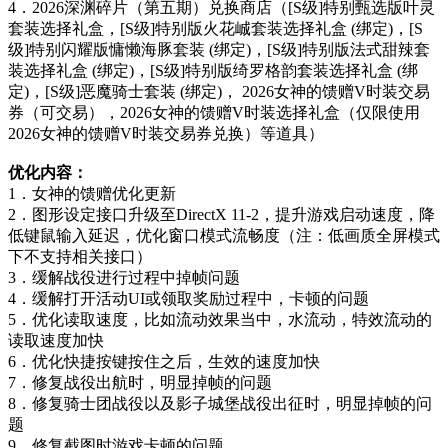
4．2026深渊碎片（第五期）兑换商店（[S级]特别甄选版叶灵
套装选择礼盒，[S级]特别版火花峸套装选择礼盒 (绑定)，[S
级]特别闪耀版慵懒海豚套装 (绑定)，[S级]特别版法式甜辣套
装选择礼盒 (绑定)，[S级]特别版绮罗格韵套装选择礼盒 (绑
定)，[S级]恶魔骑士套装 (绑定)， 2026女神的馈赠V时装交易
券（可交易），2026女神的馈赠V时装选择礼盒（仅限使用
2026女神的馈赠V时装交易券兑换）等道具）
优化内容：
1．女神的馈赠优化更新
2．图形设定接口升级至DirectX 11-2，提升游戏启动速度，降
低键鼠输入延迟，优化窗口模式流畅度（注：低画质全屏模式
下不支持相关接口）
3．缓解战役进行过程中掉帧问题
4．缓解打开活动UI或领取奖励过程中，卡顿的问题
5．优化读取速度，比如流动效果当中，水流动，特效流动的
读取速度加快
6．优化快捷按键按住之后，生效的速度加快
7．修复战役出航时，明显掉帧的问题
8．修复骑士团战役以及影子城堡战役出征时，明显掉帧的问
题
9．修复截图时游戏卡顿的问题