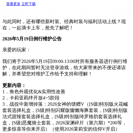
查看更多
立即下载
与此同时，还有哪些新时装、经典时装与福利活动上线？现
在，一起滴卡上车，抢先了解吧！
2026年5月19日例行维护公告
亲爱的玩家：
我们将于2026年5月19日09:00-13:00对所有服务器进行例行维
护，在此期间暂时无法登录游戏，给大家带来的不便还请谅
解，并希望您对维护工作给予支持和理解！
更新内容：
1．角色外观优化&实用性改善
2．卡莉亚羁绊开放4~5阶段
3．战役中新增掉落：2026女神的馈赠V（[S级]特别版火花峸
套装选择礼盒，[S级]特别闪耀版慵懒海豚套装，[S级]特别版
法式甜辣套装选择礼盒，[S级]特别版绮罗格韵套装选择礼
盒，[S级]恶魔骑士套装，2026深渊碎片（第六期）*200等，
更多惊喜等你来开启）（使用2026茉莉安的信仰V开启）