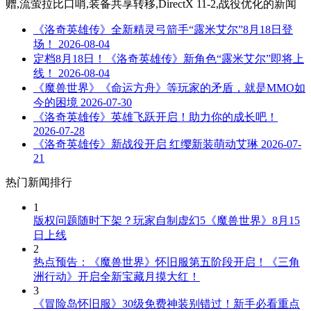
赠,流萤拉比口哨,装备共享转移,DirectX 11-2,战役优化
的新闻
《洛奇英雄传》全新精灵弓箭手“露米艾尔”8月18日登
场！
2026-08-04
定档8月18日！《洛奇英雄传》新角色“露米艾尔”即将上
线！
2026-08-04
《魔兽世界》《命运方舟》等玩家的矛盾，就是MMO如
今的困境
2026-07-30
《洛奇英雄传》英雄飞跃开启！助力你的成长吧！
2026-07-28
《洛奇英雄传》新战役开启 红缨新装萌动艾琳
2026-07-
21
热门新闻排行
1
版权问题随时下架？玩家自制虚幻5《魔兽世界》8月15
日上线
2
热点预告：《魔兽世界》怀旧服第五阶段开启！《三角
洲行动》开启全新宝藏月摸大红！
3
《冒险岛怀旧服》30级免费神装别错过！新手必看重点