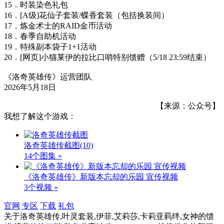
15．时装染色礼包
16．[A级]花仙子套装/蝶香套装（包括换装间）
17．炼金术士的RAID金币活动
18．春季自助机活动
19．特殊副本袋子1+1活动
20．[网页]小猫莱伊的拉比口哨特别馈赠（5/18 23:59结束）
《洛奇英雄传》运营团队
2026年5月18日
【来源：公众号】
我想了解这个游戏：
洛奇英雄传截图
(10)
14个图集 »
《洛奇英雄传》新版本忘却的乐园 宣传视频
3个视频 »
官网
专区
下载
礼包
关于
洛奇英雄传,叶灵套装,伊菲,艾莉莎,卡莉亚羁绊,女神的馈