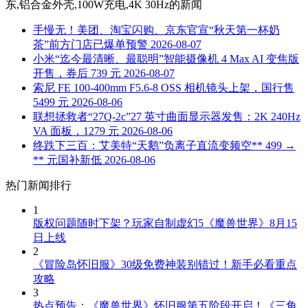
东,铝合金外壳,100W充电,4K 30Hz
的新闻
手慢无！美团、淘宝闪购、京东官宣“秋天第一杯奶
茶”前方门店已爆单预警
2026-08-07
小米“迄今最清晰、最聪明”智能摄像机 4 Max AI 变焦版
开售，券后 739 元
2026-08-07
索尼 FE 100-400mm F5.6-8 OSS 相机镜头上架，国行售
5499 元
2026-08-06
联想拯救者“27Q-2c”27 英寸曲面显示器发售：2K 240Hz
VA 面板，1279 元
2026-08-06
终跌下三百：艾美特“天鹅”负离子直流变频空** 499 →
** 元国补新低
2026-08-06
热门新闻排行
1
版权问题随时下架？玩家自制虚幻5《魔兽世界》8月15
日上线
2
《冒险岛怀旧服》30级免费神装别错过！新手必看重点
攻略
3
热点预告：《魔兽世界》怀旧服第五阶段开启！《三角