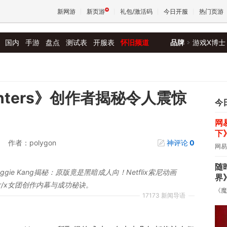
新网游
新页游
礼包/激活码
今日开服
热门页游
国内
手游
盘点
测试表
开服表
怀旧频道
品牌
游戏X博士
魔兽
天堂
Hunters》创作者揭秘令人震惊
今
网
王权与
下
作者：polygon
神评论
0
网易
随
创Maggie Kang揭秘：原版竟是黑暗成人向！Netflix索尼动画
界
r/x女团创作内幕与成功秘诀。
《魔
17173 新闻导语