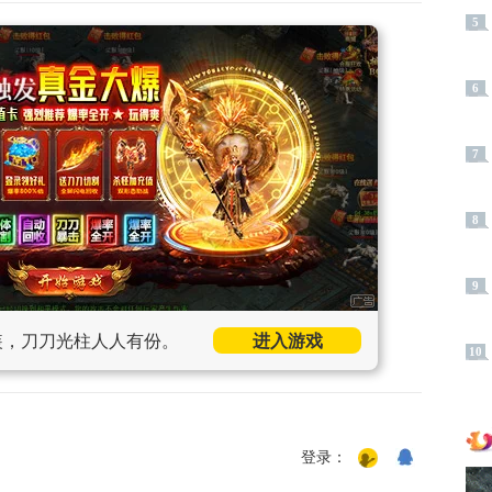
5
6
7
8
9
装，刀刀光柱人人有份。
进入游戏
10
登录：