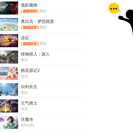
诡影藏锋
明日
奥比岛：梦想国度
明日
远征
明日
怪物猎人：旅人
明日
桃花源记2
明日
问剑长生
明日
元气骑士
明日
伏魔传
8月10日