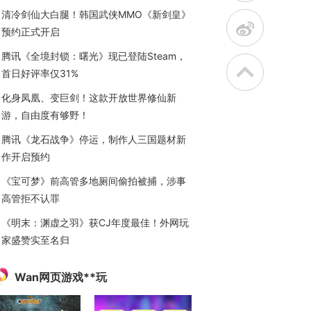
清冷剑仙大白腿！韩国武侠MMO《新剑皇》
t
预约正式开启
腾讯《全境封锁：曙光》现已登陆Steam，
首日好评率仅31%
化身凤凰、变巨剑！这款开放世界修仙新
游，自由度有够野！
腾讯《龙石战争》停运，制作人三国题材新
作开启预约
《宝可梦》前高管多地厕间偷拍被捕，涉事
高管拒不认罪
《明末：渊虚之羽》获CJ年度最佳！外网玩
家盛赞实至名归
Wan网页游戏**玩