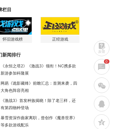
牌栏目
怀旧游戏榜
正经游戏
反馈
门新闻排行
0
《永恒之塔2》《激战3》领衔！NC携多款
新游参加科隆展
网易《诡影藏锋》前瞻汇总：首测来袭，四
w
大角色阵容亮相
《激战3》首发种族揭晓！除了老三样，还
q
有第四物种登场
暴雪资深作曲家离职，曾创作《魔兽世界》
z
等多款游戏配乐