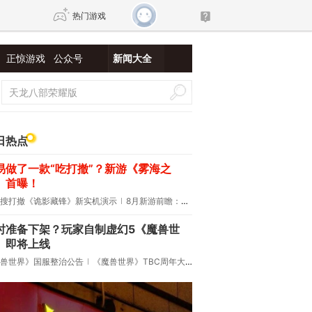
热门游戏
正惊游戏
公众号
新闻大全
DNF
传奇4
剑网3旗舰版
新天龙八部
日热点
易做了一款“吃打撤”？新游《雾海之
自由
诛仙世界
新仙侠5
》首曝！
搜打撤《诡影藏锋》新实机演示
8月新游前瞻：《诡秘之主》领衔
时准备下架？玩家自制虚幻5《魔兽世
》即将上线
兽世界》国服整治公告
《魔兽世界》TBC周年大更：双经典团本回归！