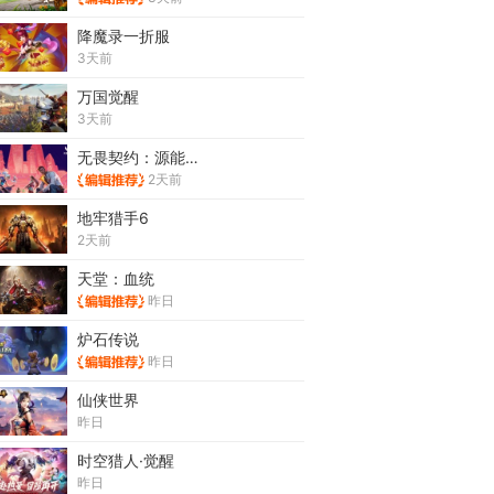
降魔录一折服
3天前
万国觉醒
3天前
无畏契约：源能行动
2天前
地牢猎手6
2天前
天堂：血统
昨日
炉石传说
昨日
仙侠世界
昨日
时空猎人·觉醒
昨日