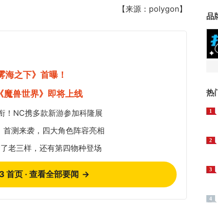
【来源：polygon】
品
《雾海之下》首曝！
热
《魔兽世界》即将上线
衔！NC携多款新游参加科隆展
1
：首测来袭，四大角色阵容亮相
2
除了老三样，还有第四物种登场
3
73 首页 · 查看全部要闻
→
4