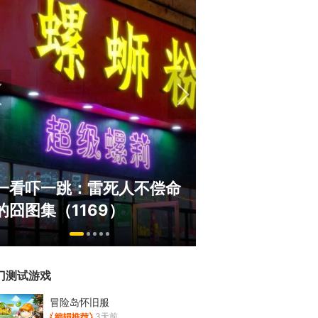
盘点8月扎堆上线的影游：
绅士日报：国服
玩家想扔核弹，结果只能谈
服依旧活得滋润
恋爱？
太诱人
门测试游戏
冒险岛怀旧服
3天前