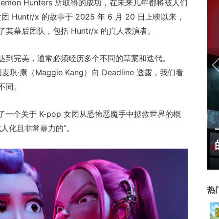
p Demon Hunters 所取得的成功，在未来几年都将被人们
Huntr/x 的故事于 2025 年 6 月 20 日上映以来，
幕后团队，包括 Huntr/x 的真人表演者。
达到完美，通常必须经历多个不同的草案和迭代。
创麦琪·康（Maggie Kang）向 Deadline 透露，我们看
不同。
出了一个关于 K-pop 女团从恐怖恶魔手中拯救世界的概
U开始，为
人化且非常暴力的”。
一看吓一跳：雷死人不偿命
了"躲不掉
的囧图集（1169）
热