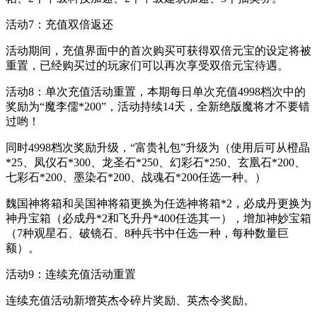
活动7：充值双倍返还
活动期间，充值界面中的首次购买可获得双倍元宝的设定将被
重置，已经购买过的玩家们可以再次享受双倍元宝待遇。
活动8：单次充值活动重置，本期每日单次充值4998档次中的
奖励为“魔李儒*200”，活动持续14天，全新绝版魔将才不要错
过哟！
同时4998档次奖励升级，“富贵礼包”升级为（使用后可从橙晶
*25、凤仪石*300、龙圣石*250、幻彩石*250、玄凰石*200、
七彩石*200、墨染石*200、战魂石*200任选一种。）
魏国神将箱和吴国神将箱更换为任选神将箱*2，必成丹更换为
神丹宝箱（必成丹*2和飞升丹*400任选其一），增加神妙宝箱
（7种观星石、破镜石、8种兵书中任选一种，每种数量巨
额）。
活动9：连续充值活动重置
连续充值活动新增英杰令碎片奖励、英杰令奖励。