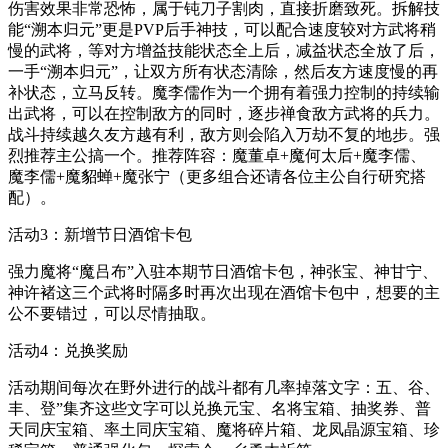
伤害效果非常恐怖，属于钝刀子割肉，直接折磨致死。拆解技
能“溯本归元”更是PVP后手神技，可以配合速度较对方武将稍
慢的武将，等对方增益技能状态全上后，减益状态全放了后，
一手“溯本归元”，让双方所有状态清除，然后友方速度慢的再
补状态，立马反转。魔李儒作为一个拥有着强力控制的持续输
出武将，可以在控制敌方的同时，逐步禅食敌方武将的兵力。
战斗持续越久友方越有利，敌方则会陷入万劫不复的地步。强
烈推荐主公搞一个。推荐阵容：魔董卓+魔何太后+魔李儒、
魔李儒+魔貂蝉+魔张宁（更多组合还请各位主公自行研究搭
配）。
活动3：新增节日酒馆卡包
强力魔将“魔吕布”入驻本期节日酒馆卡包，神张宝、神甘宁、
神许褚这三个武将时隔多时再次出现在酒馆卡包中，想要的主
公不要错过，可以尽情抽取。
活动4：兑换奖励
活动期间每次在野外进行的战斗都有几率掉落文字：五、谷、
丰、登”集齐这些文字可以兑换元宝、名将宝箱、抽奖券、普
天同庆宝箱、率土同庆宝箱、魔将碎片箱、龙凤晶源宝箱、珍