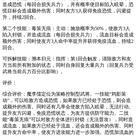
造成恐慌（每回合损失兵力），并有概率使目标陷入眩晕，恐
慌目标会造成额外伤害；同时友方3人获得免疫恐慌，闪避提
升，持续2回合。
第二个技能：毒策无痕：主动：施放概率为50%，使敌方3人
陷入封锁，并造成流血（每回合损失兵力），流血目标会造成
额外伤害；同时使友方3人命中率提升并获得免疫流血，持续2
回合。
可拆解技能：溯本归元：指挥：第1回合触发，清除敌方和友
方当前所有附加的状态，同时自身回复大量兵力（回复兵力受
武将当前兵力百分比影响）。
评价：
综合评价：魔李儒定位为策略控制型武将。一技能“鸩影策
动”，可以给敌方造成恐慌，如果敌方已经处于恐慌，则会造
成额外的伤害。同时还有几率会使敌方陷入眩晕，无法行动。
提升友方闪避，免疫恐慌状态，为友方提供防守能力。二技
能“毒策无痕”可以对敌方全体进行封锁（无法普攻），同时造
成流血，如果敌方已经处于流血，还会造成额外的伤害。同时
提升友方命中率，使友方进攻能力进一步加强。恐慌加流血的