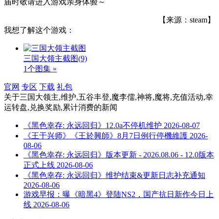
届时敬请进入游戏亲身体验～
【来源：steam】
我想了解这个游戏：
三国大领主截图
(9)
1个图集 »
官网
专区
下载
礼包
关于
三国大领主,维护,五谷丰登,魔李儒,神将,魔将,充值活动,幸
运转盘,兑换奖励,累计消费
的新闻
《黑色幸存: 永远回归》12.0a不停机维护
2026-08-07
《王于兴师》《王於興師》8月7日例行停機維護
2026-
08-06
《黑色幸存: 永远回归》版本更新 - 2026.08.06 - 12.0版本
正式上线
2026-08-06
《黑色幸存: 永远回归》维护结束&更新日志补充通知
2026-08-06
游戏早报：曝《暗黑4》登陆NS2，国产抗日新作今日上
线
2026-08-06