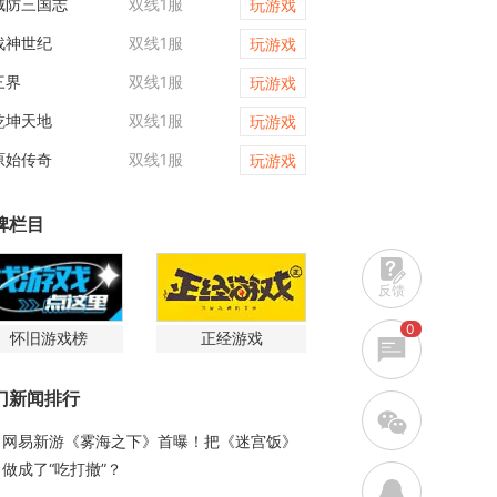
城防三国志
双线1服
开天西游
玩游戏
战神世纪
双线1服
维京传奇
玩游戏
三界
双线1服
霸者天下
玩游戏
乾坤天地
双线1服
传奇世界网页版
玩游戏
原始传奇
双线1服
一剑永恒
玩游戏
牌栏目
反馈
0
怀旧游戏榜
正经游戏
门新闻排行
w
网易新游《雾海之下》首曝！把《迷宫饭》
做成了“吃打撤”？
q