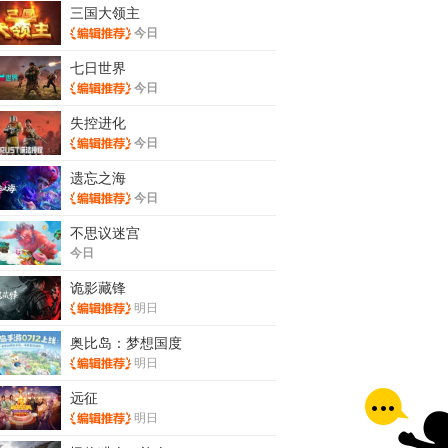
三国大领主
今日
七日世界
今日
失控进化
今日
遗忘之海
今日
不思议迷宫
今日
诡影藏锋
明日
奥比岛：梦想国度
明日
远征
明日