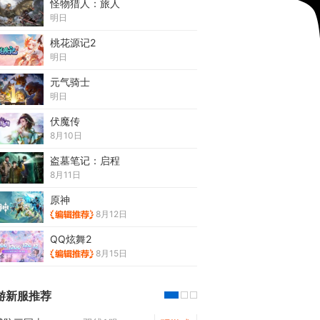
怪物猎人：旅人
明日
桃花源记2
明日
元气骑士
明日
伏魔传
8月10日
盗墓笔记：启程
8月11日
原神
8月12日
QQ炫舞2
8月15日
游新服推荐