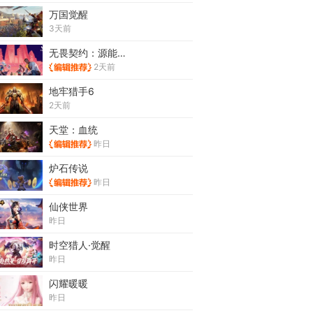
万国觉醒
3天前
无畏契约：源能行动
2天前
地牢猎手6
2天前
天堂：血统
昨日
炉石传说
昨日
仙侠世界
昨日
时空猎人·觉醒
昨日
闪耀暖暖
昨日