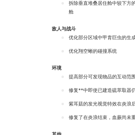
拆除垂直堆叠居住舱中较下方
舱
敌人与战斗
优化部分区域中甲胄巨虫的生
优化翔空蜥的碰撞系统
环境
提高部分可发现物品的互动范
修复**中即使已建造硫萃取器
紫耳菇的发光视觉特效在炎浪
修复了在炎浪结束，血蕨尚未
其他