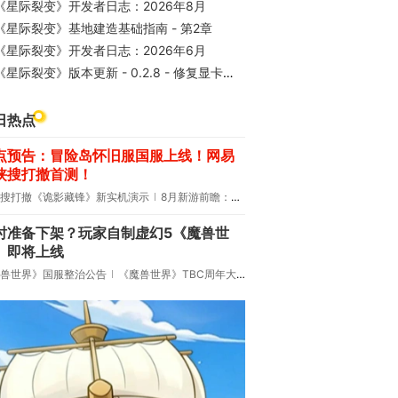
《星际裂变》开发者日志：2026年8月
《星际裂变》基地建造基础指南 - 第2章
《星际裂变》开发者日志：2026年6月
《星际裂变》版本更新 - 0.2.8 - 修复显卡退出崩溃问题
日热点
点预告：冒险岛怀旧服国服上线！网易
侠搜打撤首测！
搜打撤《诡影藏锋》新实机演示
8月新游前瞻：《诡秘之主》领衔
时准备下架？玩家自制虚幻5《魔兽世
》即将上线
兽世界》国服整治公告
《魔兽世界》TBC周年大更：双经典团本回归！