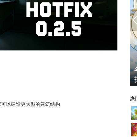
”火爆上
一看吓一跳：雷死人不偿命
天下老头
的囧图集（1168）
热
家可以建造更大型的建筑结构