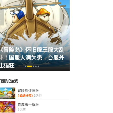
《冒险岛》怀旧服三服大乱
正惊漫谈：从M
斗！国服人满为患，台服外
什么网游翅膀成
挂猖狂
的刚需"？
门测试游戏
冒险岛怀旧服
3天前
降魔录一折服
3天前