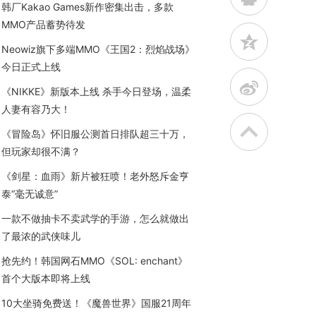
韩厂Kakao Games新作密集出击，多款
MMO产品蓄势待发
z
Neowiz旗下多端MMO《王国2：烈焰战场》
今日正式上线
t
《NIKKE》新版本上线 杀手今日登场，温柔
人妻有容乃大！
《冒险岛》怀旧服公测首日排队超三十万，
但玩家却很不满？
《剑星：血雨》新片被狂喷！老外怒斥金亨
泰“毫无诚意”
一款不做抽卡不卖武学的手游，怎么就做出
了最浓的武侠味儿
抢先约！韩国网石MMO《SOL: enchant》
首个大版本即将上线
10大坐骑免费送！《魔兽世界》国服21周年