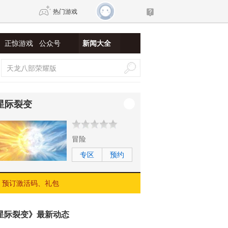
热门游戏
正惊游戏
公众号
新闻大全
DNF
传奇4
剑网3旗舰版
新天龙八部
星际裂变
自由
诛仙世界
新仙侠5
冒险
专区
预约
预订激活码、礼包
星际裂变》最新动态