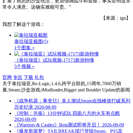
扩展了熟悉的沙盒玩法，更加强调战斗和冒险，事实证明这非
常令人满意。这确实难能可贵。”
【来源：ign】
我想了解这个游戏：
泰拉瑞亚截图
(5)
1个图集 »
《泰拉瑞亚》试玩视频-17173新游秒懂
5个视频 »
官网
专区
下载
礼包
关于
泰拉瑞亚,Re-Logic,1.4.6,跨平台联机,15周年,7000万销
量,Steam,沙盒游戏,tModloader,Bigger and Boulder Update
的新闻
《战争机器：事变日》多人测试Steam在线峰值打破系列
历史纪录
2026-08-09
《控制：共振》13分钟试玩 四面八方的火车有点酷
2026-08-09
《Warriors & Castles》Beta测试即将开启！
2026-08-09
《爆发新噩梦》TAILBREAK现已登陆Steam、PS5及