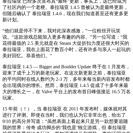
泰拉瑞亚 已经多次宣布其“最终”更新，事实上，这已经成为
了社区内的一个老梗。泰拉瑞亚 1.4.5 曾被认为是最终更新，
但随后确认了 泰拉瑞亚 1.4.6，现在我们知道甚至还有更多更
新计划。
“他们就是停不下来，我对此深表感激，”一位粉丝开玩笑
说。“这款游戏总能加入更多有趣的内容。”另一位写道：“我
花得最值的 2.5 美元就是在 Steam 大促折扣力度还很大时买的
泰拉瑞亚，我在上面花了数百小时，还有许多与亲人一起玩的
美好回忆。恭喜他们。”
泰拉瑞亚 1.4.5 — Bigger and Boulder Update 终于在 1 月发布，
迎来了成千上万的新老玩家。在这次新更新之前，泰拉瑞亚
的平均同时在线人数约为 2-3 万，多年来每当新内容发布时都
会出现偶尔的增长。然而，泰拉瑞亚 1.4.5 促成了十多年来最
大的增长之一，在 Valve 平台上的发布首日峰值接近 16.5 万名
玩家。
15 年前（！），当 泰拉瑞亚 在 2011 年发布时，媒体就对其
进行了评测。即使在当时，我们也认为它非常出色，给出了
9/10 的高分并写道：“虽然表面上看起来只是另一款想要追随
我的世界：传奇 成功脚步的‘我也是’独立游戏，但 泰拉瑞亚