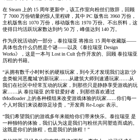
在 Steam 上的 15 周年更新中，该工作室向粉丝们致辞，回顾
了 7000 万份销量的惊人里程碑，其中 PC 版售出 3960 万份，
主机版售出 1070 万份，移动版售出 1970 万份。不出所料，这
使得日均活跃玩家数达到约 50 万，峰值达到 140 万。
作为庆祝活动的一部分，泰拉瑞亚 将推出 15 周年收藏版——
具体包含什么仍然是个谜——以及《泰拉瑞亚 Design
Works》，这是一本与 Lost in Cult 合作开发的、回顾 泰拉瑞亚
历程的书籍。
“从拥有数千小时时长的硬核玩家，到今天才发现我们这款‘沙
盒类银河恶魔城’的新玩家……从建筑大师到速通玩家……从
我们在社区中经常互动的玩家，到那些只是静静享受游戏的玩
家……从 泰拉瑞亚 的常驻爱好者，到那些喜欢通过
tModloader 上的各种模组来改变游戏体验的玩家……你们每一
个人对我们来说都弥足珍贵，”开发商 Re-Logic 表示。
“我们希望我们的游戏多年来能给你们带来快乐。泰拉瑞亚 是
一种独特的体验，我们认为这是我们与粉丝共同塑造而成的。
这既是你们的旅程，也是我们的旅程！”