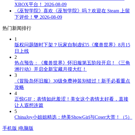
XBOX平台！
2026-08-09
《巫智学院》喜欢《巫智学院》吗？欢迎在 Steam 上留
下评价！💙
2026-08-09
热门新闻排行
1
版权问题随时下架？玩家自制虚幻5《魔兽世界》8月15
日上线
2
热点预告：《魔兽世界》怀旧服第五阶段开启！《三角
洲行动》开启全新宝藏月摸大红！
3
《冒险岛怀旧服》30级免费神装别错过！新手必看重点
攻略
4
正惊GIF：表情如此羞涩！美女这个表情太好看，直接
让人遐想连篇
5
ChinaJoy小姐姐精选：绝美ShowGirl与Coser大赏！（5）
手机版
|
电脑版