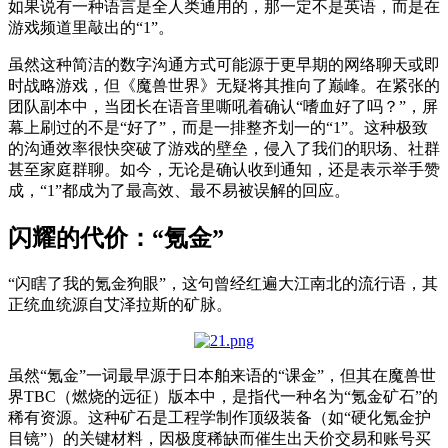
如果说有一种语言是全人类通用的，那一定不是英语，而是在
游戏频道里敲出的“1”。
虽然这种简洁的数字沟通方式可能源于更早期的网络聊天或即
时战略游戏，但《魔兽世界》无疑将其推向了巅峰。在紧张的
团队副本中，当团长在语音里嘶吼着确认“嗜血好了吗？”，屏
幕上刷过的不是“好了”，而是一排整齐划一的“1”。这种极致
的沟通效率很快突破了游戏的壁垒，侵入了我们的职场、社群
甚至家庭群聊。如今，无论是确认收到通知，还是表示举手赞
成，“1”都成为了最高效、最不易被误解的回应。
闪耀的代价：“氪金”
“闪瞎了我的氪金狗眼”，这句曾经红遍大江南北的流行语，其
正统血统源自艾泽拉斯的矿脉。
虽然“氪金”一词最早源于日本舶来语的“课金”，但
其
在魔兽世
界TBC（燃烧的远征）版本中，
是指代
一种名为“氪金矿石”的
稀有资源。这种矿石是工程学制作顶级装备（如“硬化氪金护
目镜”）的关键材料，因极度稀缺而催生出天价交易
和
账号买