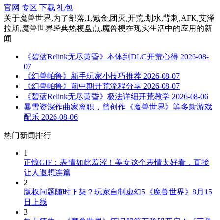
官网
专区
下载
礼包
关于
魔兽世界,为了部落,1,氪金,团灭,开荒,划水,背刺,AFK,艾泽
拉斯,魔兽世界经典热梗盘点,魔兽梗在现实生活中的应用
的新
闻
《碧蓝Relink无尽黄昏》本体到DLC开荒心得
2026-08-
07
《幻兽帕鲁》新手玩家小技巧推荐
2026-08-07
《幻兽帕鲁》前中期开荒流程分享
2026-08-07
《碧蓝Relink无尽黄昏》极法详细开荒教学
2026-08-06
暴雪资深作曲家离职，曾创作《魔兽世界》等多款游戏
配乐
2026-08-06
热门新闻排行
1
正惊GIF：表情如此羞涩！美女这个表情太好看，直接
让人遐想连篇
2
版权问题随时下架？玩家自制虚幻5《魔兽世界》8月15
日上线
3