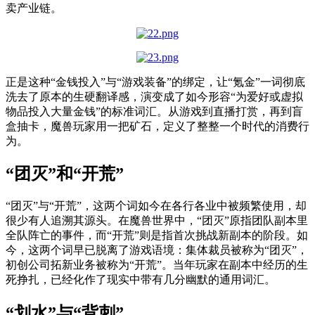
卖产业链
。
正是这种“金钱投入”与“
游戏装备
”的绑定，让“氪金”一词彻底
洗去了原本的生硬翻译感，演变成了如今形容“为爱好或虚拟
物品投入大量金钱”的标准词汇。从游戏到直播打赏，再到盲
盒抽卡，魔兽玩家用一把矿石，定义了整整一个时代的消费行
为。
“团灭”和“开荒”
“团灭”与“开荒”，这两个词如今在各行各业中被频繁使用，却
很少有人追溯其源头。在魔兽世界中，“团灭”原指团队副本里
全队阵亡的事件，而“开荒”则是指首次挑战新副本的阶段。如
今，这两个词早已脱离了游戏语境：集体裁员被称为“团灭”，
初创公司拓新业务被称为“开荒”。当年玩家在副本中经历的
生
死挣扎，
已经
化作
了
现实中
带有几分幽默
的
通用词汇
。
“划水”与“背刺”