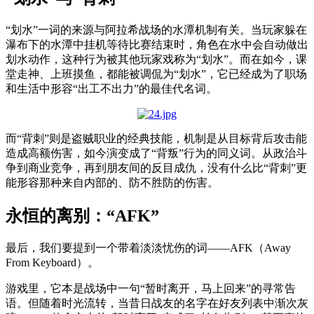
“划水”一词的来源与阿拉希战场的水潭机制有关。当玩家躲在
瀑布下的水潭中挂机等待比赛结束时，角色在水中会自动做出
划水动作，这种行为被其他玩家戏称为“划水”。
而在
如今
，课
堂走神、上班摸鱼，都能被调侃为“划水”，它
已经成为了职场
和生活中形容“出工不出力”的最佳代名词。
而“背刺”
则是
盗贼职业的经典技能，
机制是从目标背后攻击能
造成高额伤害，如今演变成了“背叛”行为的同义词。
从政治斗
争到商业竞争，再到朋友间的反目成仇，没有什么比“背刺”更
能形容那种来自内部的、防不胜防的伤害。
永恒的离别：“AFK”
最后，我们要提到一个带着淡淡忧伤的词——AFK（Away
From Keyboard）。
游戏里，它本是战场中一句“暂时离开，马上回来”的寻常告
语。但随着时光流转，当昔日战友的名字在好友列表中渐次灰