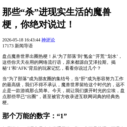
那些“杀”进现实生活的魔兽
梗，你绝对说过！
2026-05-18 16:43:44
神评论
17173 新闻导语
盘点魔兽世界出圈热梗！从‘为了部落’到‘氪金’‘开荒’‘划水’，
这些你天天在用的网络流行语，原来都源自艾泽拉斯。揭
秘‘1’和‘AFK’背后的玩家记忆，看看你说过几个？
当“为了部落”成为朋友圈的集结号，当“肝”成为形容努力工作
的最高级，我们不得不承认，魔兽世界留给这个时代的，远不
止是一款游戏那么简单。今天，就让我们拨开时光的尘埃，盘
点那些早已“出圈”，甚至被官方收录进互联网词典的经典热
梗。
那个万能的数字：“1”