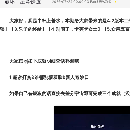
崩坏：星穹铁道
2026-07-24 00:00:00 FateUBW联动
大家好，我是半杯
上善水
，本期给大家带来的是4.2版本
二
狼】【3.乐子的终结】【4.别闹了，卡芙卡女士】【5.众筹五
大家按照如下成就明细查缺补漏哦
1.感谢打赏&谁都别板着脸&喜人奇妙日
如果自己有银狼的话
直接去差分宇宙即可完成三个成就（没