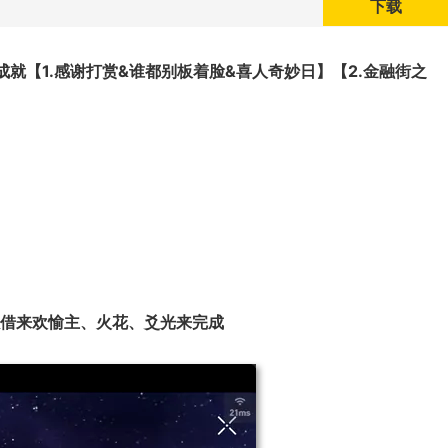
下载
成就
【1.感谢打赏&谁都别板着脸&喜人奇妙日】【2.金融街之
借来欢愉主、火花、爻光来完成