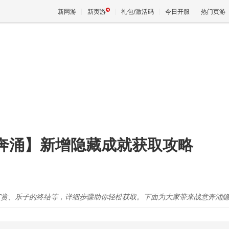
新网游
新页游
礼包/激活码
今日开服
热门页游
魔兽
天堂
王权与
意奔涌】新增隐藏成就获取攻略
谢打赏、乐子的终结等，详细步骤助你轻松获取。下面为大家带来战意奔涌