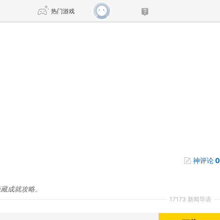
热门游戏
DNF
传奇4
剑网3旗舰版
新天龙八部
自由
诛仙世界
新仙侠5
神评论
0
隐藏成就攻略。
17173 新闻导语