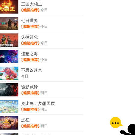
三国大领主
今日
七日世界
今日
失控进化
今日
遗忘之海
今日
不思议迷宫
今日
诡影藏锋
明日
奥比岛：梦想国度
明日
远征
明日