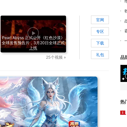
官网
专区
Pearl Abyss 正式公开《红色沙漠》
全球发售预告片，3月20日全球正式
下载
上线
礼包
品
25个视频 »
热
1