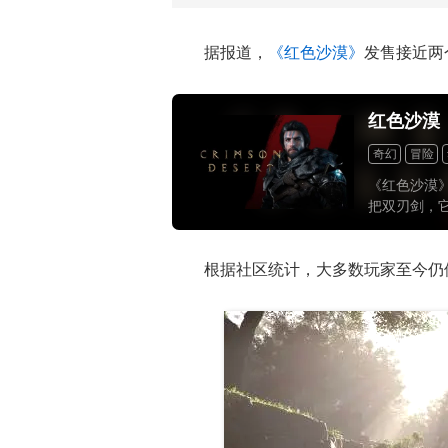
据报道，
《红色沙漠》
发售接近两
红色沙漠
奇幻
冒险
《红色沙漠
把双刃剑，
受它庞大的
的“水桶3A
根据社区统计，大多数玩家至今仍停留
界游戏之一