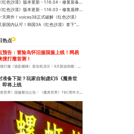
《红色沙漠》版本更新 - 1.16.04 - 修复装备数量显示异常
《红色沙漠》版本更新 - 1.16.03 - 修复盾牌消失问题
一天两作！voices38正式破解《红色沙漠》
又获国内认可！韩国3A《红色沙漠》拿下“最佳创新海外游戏奖”
日热点
点预告：冒险岛怀旧服国服上线！网易
侠搜打撤首测！
搜打撤《诡影藏锋》新实机演示
8月新游前瞻：《诡秘之主》领衔
时准备下架？玩家自制虚幻5《魔兽世
》即将上线
兽世界》国服整治公告
《魔兽世界》TBC周年大更：双经典团本回归！