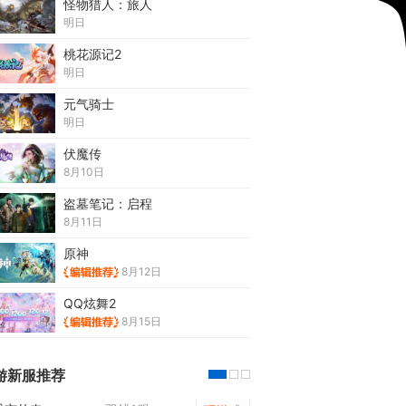
怪物猎人：旅人
明日
桃花源记2
明日
元气骑士
明日
伏魔传
8月10日
盗墓笔记：启程
8月11日
原神
8月12日
QQ炫舞2
8月15日
游新服推荐