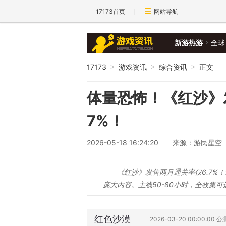
17173首页
网站导航
新游热游
全球
17173
游戏资讯
综合资讯
正文
>
>
>
体量恐怖！《红沙》
7%！
2026-05-18 16:24:20
来源：游民星空
《红沙》发售两月通关率仅6.7%！
庞大内容。主线50-80小时，全收集可
红色沙漠
2026-03-20 00:00:00 公