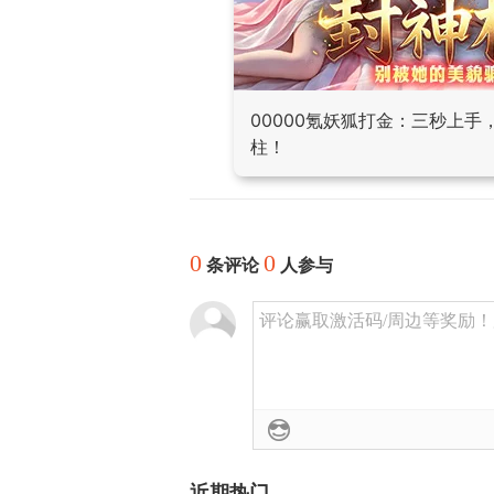
00000氪妖狐打金：三秒上
柱！
0
0
条评论
人参与
评论赢取激活码/周边等奖励！加群
近期热门