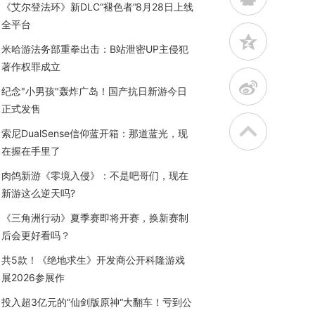
《艾尔登法环》新DLC“褪色者”8月28日上线
全平台
z
米哈游法务部重拳出击：B站泄密UP主侵犯
著作权罪成立
t
纪念"小男孩"轰炸广岛！国产抗日新游今日
正式发售
索尼DualSense信仰蓝开箱：那道蓝光，现
在握在手里了
肉鸽新游《零境入侵》：不是吧哥们，现在
新游这么逆天吗?
《三角洲行动》夏季赛即将开赛，换新赛制
后会更好看吗？
共5款！《绝地求生》开发商公开科隆游戏
展2026参展作
投入超3亿元的”仙剑版原神“大翻车！亏到公