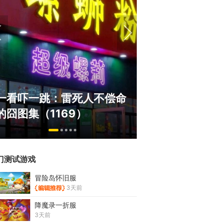
绅士日报：国服停服，但日
《冒险岛》怀旧
服依旧活得滋润！涩涩新角
斗！国服人满为
太诱人
挂猖狂
门测试游戏
冒险岛怀旧服
3天前
降魔录一折服
3天前