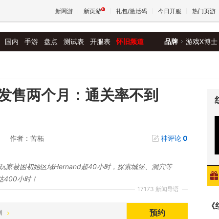
新网游
新页游
礼包/激活码
今日开服
热门页游
国内
手游
盘点
测试表
开服表
怀旧频道
品牌
游戏X博士
魔兽
天堂
发售两个月：通关率不到
王权与
作者：苦柘
神评论
0
玩家被困初始区域Hernand超40小时，探索城堡、洞穴等
达400小时！
17173 新闻导语
《
预约
测