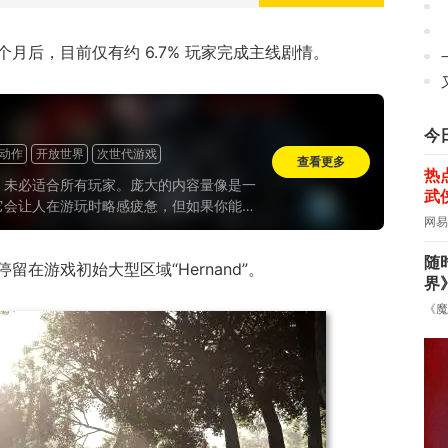
个月后，目前仅有约 6.7% 玩家完成主线剧情。
今
动作
开放世界
次世代游戏
查看更多
热
》未必适合所有玩家。庞大的内容量像是一
武
它会让人在游玩时略感疲惫，但如果你能接
网易
内容体量，又或是想找个能充分打发时间
”，那么它依旧会是今年最值得尝试的开放世
随
在游戏初始大型区域“Hernand”。
。
界
《魔