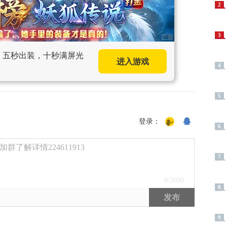
2
3
手，五秒出装，十秒满屏光
进入游戏
4
5
登录：
6
了解详情224611913
7
0
/2000
8
发布
9