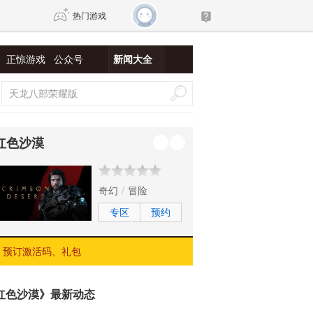
热门游戏
正惊游戏
公众号
新闻大全
DNF
传奇4
剑网3旗舰版
新天龙八部
红色沙漠
自由
诛仙世界
新仙侠5
奇幻
冒险
专区
预约
预订激活码、礼包
红色沙漠》最新动态