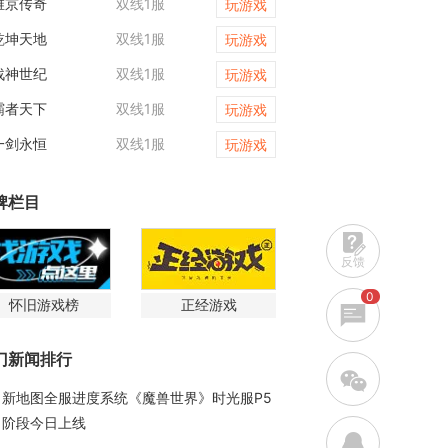
维京传奇
双线1服
原始传奇
玩游戏
乾坤天地
双线1服
传奇世界网页版
玩游戏
战神世纪
双线1服
开天西游
玩游戏
霸者天下
双线1服
霸者天下
玩游戏
一剑永恒
双线1服
倾国之怒
玩游戏
牌栏目
反馈
0
怀旧游戏榜
正经游戏
门新闻排行
w
新地图全服进度系统《魔兽世界》时光服P5
阶段今日上线
q