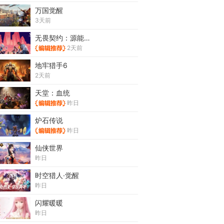
万国觉醒
3天前
无畏契约：源能行动
2天前
地牢猎手6
2天前
天堂：血统
昨日
炉石传说
昨日
仙侠世界
昨日
时空猎人·觉醒
昨日
闪耀暖暖
昨日