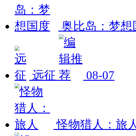
奥比岛：梦想
远征
08-07
怪物猎人：旅