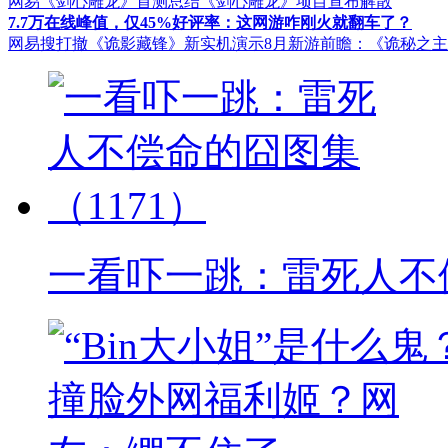
网易《剑心雕龙》首测总结
《剑心雕龙》项目宣布解散
7.7万在线峰值，仅45%好评率：这网游咋刚火就翻车了？
网易搜打撤《诡影藏锋》新实机演示
8月新游前瞻：《诡秘之
一看吓一跳：雷死人不偿