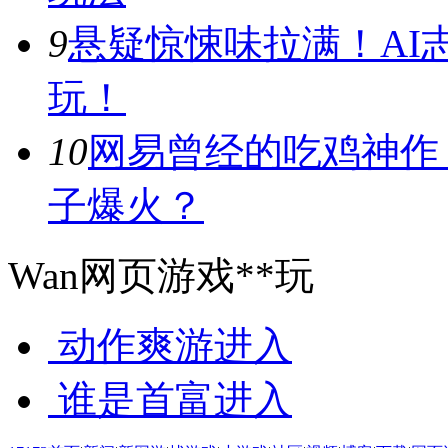
9
悬疑惊悚味拉满！AI
玩！
10
网易曾经的吃鸡神作
子爆火？
Wan网页游戏**玩
动作爽游
进入
谁是首富
进入