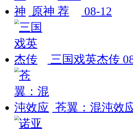
原神
08-12
三国戏英杰传
0
苍翼：混沌效