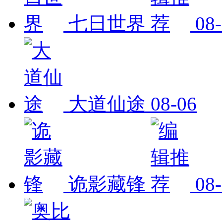
七日世界
08
大道仙途
08-06
诡影藏锋
08