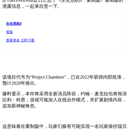
@TheGivenSoul近日汇总了《生化危机0：重制版》重制版的
泄露信息，一起来欣赏一下。
生化危机0
冒险
查看更多
立即下载
该项目代号为“Project Chambers”，已在2022年获得内部批准，
预计2028年推出。
爆料显示，本作将采用全新演员阵容，约翰・麦克拉伦将饰演
比利・科恩；游戏可能加入在线合作模式，并扩展剧情内容，
追加新神秘角色。
这意味着在重制版中，玩家们极有可能实现一名玩家操控瑞贝