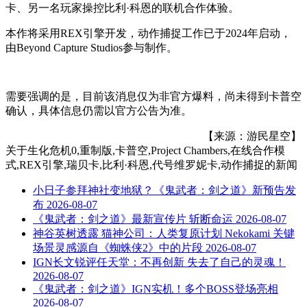
卡、另一名玩家操控比利·科恩的联机合作体验。
本作将采用REX引擎开发，动作捕捉工作已于2024年启动，
由Beyond Capture Studios参与制作。
需要强调的是，目前该消息仅为非官方爆料，尚未得到卡普空
确认，具体信息仍需以官方公告为准。
【来源：游民星空】
关于
生化危机0,重制版,卡普空,Project Chambers,在线合作模
式,REX引擎,瑞贝卡,比利·科恩,代号维罗妮卡,动作捕捉
的新闻
小日子参拜神社变地狱？《鬼武者：剑之道》新预告发
布
2026-08-07
《鬼武者：剑之道》最新宣传片 斩断命运
2026-08-07
神谷英树透露 猫神公司：人类复原计划 Nekokami 关键
场景灵感源自《蜘蛛侠2》中的片段
2026-08-07
IGN长文锐评任天堂：不再创新 失去了自己的灵魂！
2026-08-07
《鬼武者：剑之道》IGN实机！多个BOSS登场亮相
2026-08-07