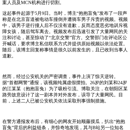
案人员及MCN机构进行切割。
这起事件起源于5月9日。当时，博主“抱抱盲兔”发布了一段声
称是在北京盲道被电动车撞倒并遭骑车男子斥责的视频。视频
中，该男子逆行撞人后不仅没有道歉，反而态度恶劣地训斥视
障女孩，随后驾车离去。视频发布后迅速引发了大量网民的关
注和讨论，甚至惊动了“北京交警”官方。交警部门在评论区公
开喊话，要求博主私信联系方式并提供原始视频以依法处置。
随后，该博主回复称事情是很久以前发生的，且已收到当事人
道歉。
然而，经过公安机关的严密调查，事件上演了惊天逆转。
据“首都网警”通报，该视频纯属虚假摆拍。26岁的刘某和24岁
的江某某（抱抱盲兔）为了吸粉引流、博取关注，在朝阳区某
路旁故意设计了这一剧本并对外发布，误导了大量网民。目
前，上述二人已被公安机关依法采取刑事强制措施。
在警方通报发布后，有细心的网友开始顺藤摸瓜，扒出“抱抱
盲兔”背后的利益链条，并惊奇地发现，其与B站另一位知名