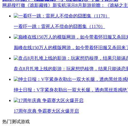
网易搜打撤《诡影藏锋》新实机演示
8月新游前瞻：《诡秘之
一看吓一跳：雷死人不偿命的囧图集（1170）
巅峰在线150万人的横版网游，如今带着怀旧服又杀回来
盘点8月扎堆上线的影游：玩家想扔核弹，结果只能谈恋
绅士日报：V字紧身衣勒出一双大长腿，透肉黑丝质感绝
17周年庆典 争霸赛大区火爆开启
热门测试游戏