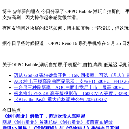
博主 @羊驼的睡衣 今日分享了 OPPO Bubble 潮玩
支持高刷，因为操作起来感觉很丝滑。
有网友询问这块屏的续航如何，博主回复称：“还没试，但这玩
据今日早些时候报道，OPPO Reno 16 系列手机将在 5 月 25 日发布，
关于
OPPO Bubble,潮玩自拍屏,手机配件,自拍,高刷,低延迟,吸附
迈从 God 60 磁轴键盘开售：16K 回报率、可选《凡人》动画
AOC推出三模高刷曲面显示器：支持HD 500Hz、FHD 260H
一台屏三种刷新率！AOC曲面电竞屏上市：最高500Hz、售
极米推出 Z9X 4K 高亮版投影仪：1600CVIA 亮度，3298
《Blast the Past》重大价格调整公告
2026-08-07
今日热点
《剑心雕龙》解散了，但这次没人骂网易
网易《剑心雕龙》首测总结
《剑心雕龙》项目宣布解散
腾讯VS网易！《诡影藏锋》与《怪物猎人》手游今日开测