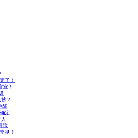
？
间定了！
官宣！
级
接抄？
挑战
间确定
万人
滑跪
坚挺！