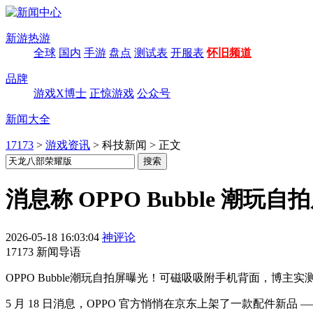
新游热游
全球
国内
手游
盘点
测试表
开服表
怀旧频道
品牌
游戏X博士
正惊游戏
公众号
新闻大全
17173
>
游戏资讯
>
科技新闻
>
正文
消息称 OPPO Bubble 
2026-05-18 16:03:04
神评论
17173 新闻导语
OPPO Bubble潮玩自拍屏曝光！可磁吸吸附手机背面，
5 月 18 日消息，OPPO 官方悄悄在京东上架了一款配件新品 —— 