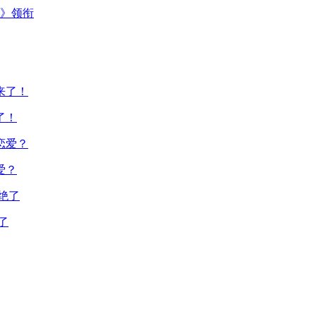
主》领衔
了！
爱？
了