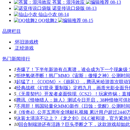
苍翼：混沌效应
08-13
诺亚传说口袋版
08-13
仙山小农
08-14
QQ炫舞2
08-15
品牌栏目
怀旧游戏榜
正经游戏
热门新闻排行
1
夯爆了！下半年新游有点离谱，谁会成为下一个现象级
2
拒绝氪佬垄断！韩厂MMO《宙斯：傲慢之神》公测时
3
起猛了！《CODM》×《崩坏3》，腾讯米哈游首次联动
4
经典战棋《幻世录 重制版》定档九月，画质光影全面升
5
《无畏契约》开发者桌面惊现《CS2》！玩家炸锅：直
6
腾讯《怪物猎人：旅人》测试今日开启，38种怪物可供
7
不用肝！韩国轻量化MMO新作《日蚀：觉醒》公测时
8
《传奇4》公开五周年全球献礼视频 累计用户超过2440
9
泳装太清凉不让上？《龙之剑》DLC被和谐，官方紧急
10
回合制端游还有活路？巨头垄断之下，这款游戏却如此