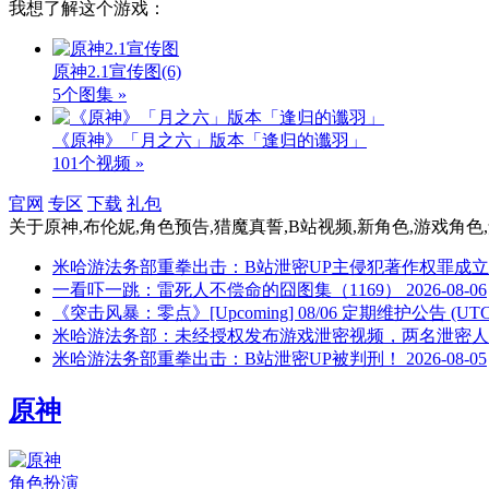
我想了解这个游戏：
原神2.1宣传图
(6)
5个图集 »
《原神》「月之六」版本「逢归的谶羽」
101个视频 »
官网
专区
下载
礼包
关于
原神,布伦妮,角色预告,猎魔真誓,B站视频,新角色,游戏角色
米哈游法务部重拳出击：B站泄密UP主侵犯著作权罪成立
一看吓一跳：雷死人不偿命的囧图集（1169）
2026-08-06
《突击风暴：零点》[Upcoming] 08/06 定期维护公告 (UTC 05:
米哈游法务部：未经授权发布游戏泄密视频，两名泄密人
米哈游法务部重拳出击：B站泄密UP被判刑！
2026-08-05
原神
角色扮演