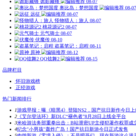
诡影藏锋
08-07
奥比岛：梦想国度
08-0
远征
08-07
怪物猎人：旅人
08-07
桃花源记2
08-07
元气骑士
08-07
伏魔传
08-10
盗墓笔记：启程
08-11
原神
08-12
QQ炫舞2
08-15
品牌栏目
怀旧游戏榜
正经游戏
热门新闻排行
1
游戏早报：曝《暗黑4》登陆NS2，国产抗日新作今日上
2
《艾尔登法环》新DLC“褪色者”8月28日上线全平台
3
米哈游法务部重拳出击：B站泄密UP主侵犯著作权罪成
4
纪念"小男孩"轰炸广岛！国产抗日新游今日正式发售
5
肉鸽新游《零境入侵》：不是吧哥们，现在新游这么逆天