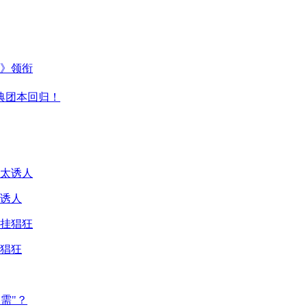
主》领衔
典团本回归！
诱人
猖狂
需"？