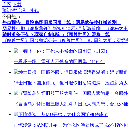
专区
下载
预订激活码、礼包
今日热点
热点预告：冒险岛怀旧服国服上线！网易武侠搜打撤首测！
网易搜打撤《诡影藏锋》新实机演示
8月新游前瞻：《诡秘之
随时准备下架？玩家自制虚幻5《魔兽世界》即将上线
《魔兽世界》国服整治公告
《魔兽世界》TBC周年大更：双经
一看吓一跳：雷死人不偿命的囧图集（1169）
绅士日报：国服停服，但日服依旧活得滋润！涩涩新角太
《冒险岛》怀旧服三服大乱斗！国服人满为患，台服外挂
正惊漫谈：从MU开始，为什么网游翅膀成了"躲不掉的刚