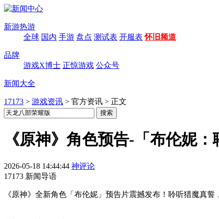
新游热游
全球
国内
手游
盘点
测试表
开服表
怀旧频道
品牌
游戏X博士
正惊游戏
公众号
新闻大全
17173
>
游戏资讯
>
官方资讯
>
正文
《原神》角色预告-「布伦妮：
2026-05-18 14:44:44
神评论
17173 新闻导语
《原神》全新角色「布伦妮」预告片震撼发布！聆听猎魔真誓