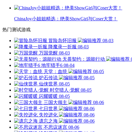
ChinaJoy小姐姐精选：绝美ShowGirl与Coser大赏！
热门测试游戏
冒险岛怀旧服
08-03
降魔录一折服
08-03
万国觉醒
08-03
无畏契约：源能行动
地牢猎手6
08-04
天堂：血统
08-05
炉石传说
08-05
仙侠世界
08-05
时空猎人·觉醒
08-05
闪耀暖暖
08-05
三国大领主
08-06
七日世界
08-06
失控进化
08-06
遗忘之海
08-06
不思议迷宫
08-06