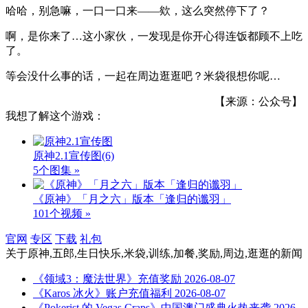
哈哈，别急嘛，一口一口来——欸，这么突然停下了？
啊，是你来了…这小家伙，一发现是你开心得连饭都顾不上吃
了。
等会没什么事的话，一起在周边逛逛吧？米袋很想你呢…
【来源：公众号】
我想了解这个游戏：
原神2.1宣传图
(6)
5个图集 »
《原神》「月之六」版本「逢归的谶羽」
101个视频 »
官网
专区
下载
礼包
关于
原神,五郎,生日快乐,米袋,训练,加餐,奖励,周边,逛逛
的新闻
《领域3：魔法世界》充值奖励
2026-08-07
《Karos 冰火》账户充值福利
2026-08-07
《Pokerist 的 Vegas Craps》中国澳门盛典火热来袭
2026-