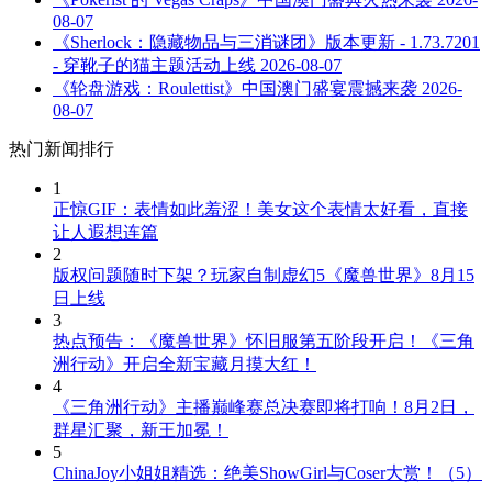
08-07
《Sherlock：隐藏物品与三消谜团》版本更新 - 1.73.7201
- 穿靴子的猫主题活动上线
2026-08-07
《轮盘游戏：Roulettist》中国澳门盛宴震撼来袭
2026-
08-07
热门新闻排行
1
正惊GIF：表情如此羞涩！美女这个表情太好看，直接
让人遐想连篇
2
版权问题随时下架？玩家自制虚幻5《魔兽世界》8月15
日上线
3
热点预告：《魔兽世界》怀旧服第五阶段开启！《三角
洲行动》开启全新宝藏月摸大红！
4
《三角洲行动》主播巅峰赛总决赛即将打响！8月2日，
群星汇聚，新王加冕！
5
ChinaJoy小姐姐精选：绝美ShowGirl与Coser大赏！（5）