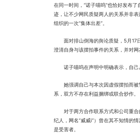
在同一时间，“诺子喵呜”也恰好发布
迹，让不少网民质疑两人的关系并非表
组织的一次“集体出差”。
面对排山倒海的舆论质疑，5月17
澄清自身与该摆拍事件的关系，并对网
诺子喵呜在声明中明确表示，自己从
她强调自己与本次因虚假摆拍而被
系，双方不存在利益捆绑或联合炒作。
对于两方合作联系方式和公司重合
纪人，网名“威威i”）曾在其不知情的
是受害者。