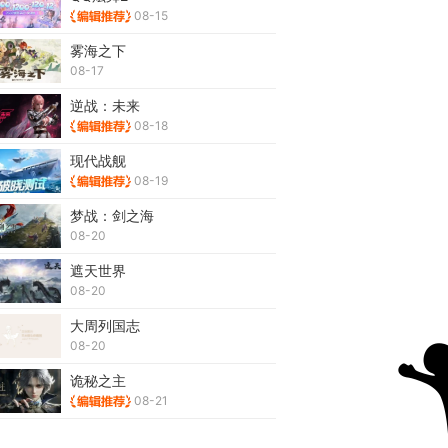
08-15
雾海之下
08-17
逆战：未来
08-18
现代战舰
08-19
梦战：剑之海
08-20
遮天世界
08-20
大周列国志
08-20
诡秘之主
08-21