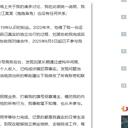
6
7
8
9
10