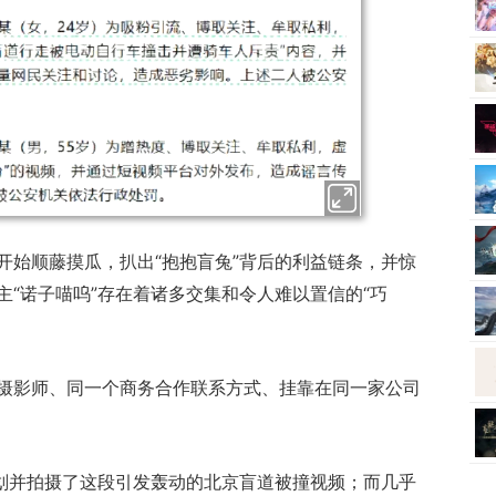
开始顺藤摸瓜，扒出“抱抱盲兔”背后的利益链条，并惊
主“诺子喵呜”存在着诸多交集和令人难以置信的“巧
摄影师、同一个商务合作联系方式、挂靠在同一家公司
策划并拍摄了这段引发轰动的北京盲道被撞视频；而几乎