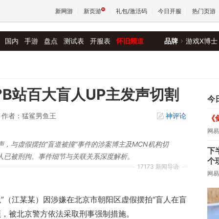
新网游
新页游
礼包/激活码
今日开服
热门页游
国内
手游
盘点
测试表
开服表
怀旧频道
品牌
游戏X博士
魔兽
天堂
?B站百大盲人UP主发声切割
今
作者：猛鲨男鱼王
神评论
《
王权与
网易
声，与虚假摆拍“盲道被撞”事件的涉案博主及MCN机构切
下
人已被刑拘。事件细节与关联关系深度解析。
个
17173 新闻导语
网易
兔”（江某某）因涉嫌在北京市朝阳区虚假摆拍“盲人在盲
频，被北京警方依法采取刑事强制措施。