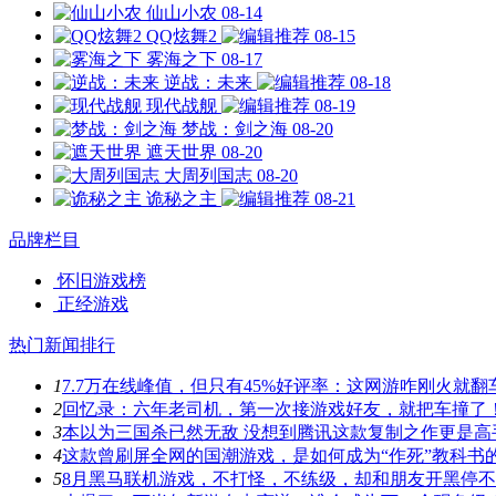
仙山小农
08-14
QQ炫舞2
08-15
雾海之下
08-17
逆战：未来
08-18
现代战舰
08-19
梦战：剑之海
08-20
遮天世界
08-20
大周列国志
08-20
诡秘之主
08-21
品牌栏目
怀旧游戏榜
正经游戏
热门新闻排行
1
7.7万在线峰值，但只有45%好评率：这网游咋刚火就翻
2
回忆录：六年老司机，第一次接游戏好友，就把车撞了
3
本以为三国杀已然无敌 没想到腾讯这款复制之作更是高
4
这款曾刷屏全网的国潮游戏，是如何成为“作死”教科书
5
8月黑马联机游戏，不打怪，不练级，却和朋友开黑停