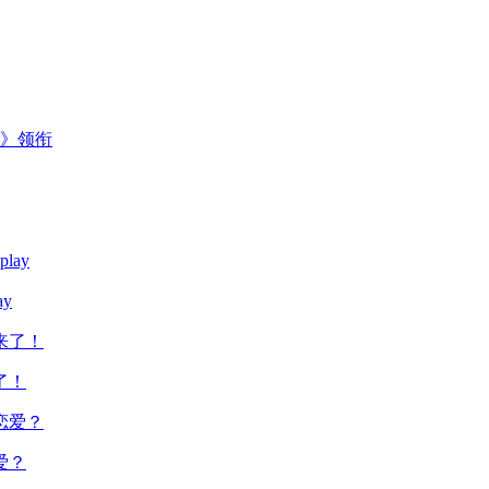
主》领衔
y
了！
爱？