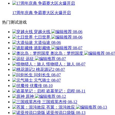
17周年庆典 争霸赛大区火爆开启
热门测试游戏
穿越火线
08-06
七日世界
08-06
大道仙途
08-06
诡影藏锋
08-07
奥比岛：梦想国度
08-0
远征
08-07
怪物猎人：旅人
08-07
桃花源记2
08-07
问剑长生
08-07
元气骑士
08-07
伏魔传
08-10
盗墓笔记：启程
08-11
原神
08-12
三国戏英杰传
08-12
苍翼：混沌效应
08-13
诺亚传说口袋版
08-13