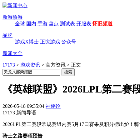
新游热游
全球
国内
手游
盘点
测试表
开服表
怀旧频道
品牌
游戏X博士
正惊游戏
公众号
新闻大全
17173
>
游戏资讯
>
官方资讯
>
正文
《英雄联盟》2026LPL第二赛
2026-05-18 09:35:04
神评论
17173 新闻导语
2026LPL第二赛段常规赛组内赛5月17日赛果及积分榜出炉！骑士之路淘
骑士之路赛程预告