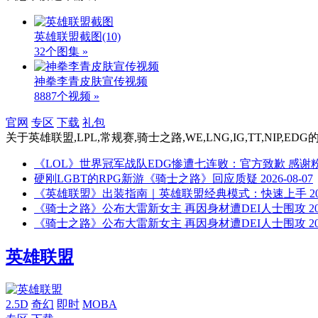
英雄联盟截图
(10)
32个图集 »
神拳李青皮肤宣传视频
8887个视频 »
官网
专区
下载
礼包
关于
英雄联盟,LPL,常规赛,骑士之路,WE,LNG,IG,TT,NIP,EDG
《LOL》世界冠军战队EDG惨遭七连败：官方致歉 感谢
硬刚LGBT的RPG新游《骑士之路》回应质疑
2026-08-07
《英雄联盟》出装指南｜英雄联盟经典模式：快速上手
2
《骑士之路》公布大雷新女主 再因身材遭DEI人士围攻
2
《骑士之路》公布大雷新女主 再因身材遭DEI人士围攻
2
英雄联盟
2.5D
奇幻
即时
MOBA