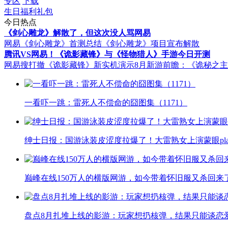
专区
下载
生日福利礼包
今日热点
《剑心雕龙》解散了，但这次没人骂网易
网易《剑心雕龙》首测总结
《剑心雕龙》项目宣布解散
腾讯VS网易！《诡影藏锋》与《怪物猎人》手游今日开测
网易搜打撤《诡影藏锋》新实机演示
8月新游前瞻：《诡秘之
一看吓一跳：雷死人不偿命的囧图集（1171）
绅士日报：国游泳装皮涩度拉爆了！大雷熟女上演蒙眼pla
巅峰在线150万人的横版网游，如今带着怀旧服又杀回来
盘点8月扎堆上线的影游：玩家想扔核弹，结果只能谈恋