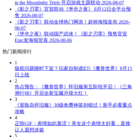
in the Moonlight: Tetris 开启游戏主题联动
2026-08-07
《影之刃零》官宣联动《堡垒之夜》 8月12日全平台预
售
2026-08-07
《影之刃零》联动全球热门网游！超帅海报发布
2026-
08-07
《堡垒之夜》联动国产武侠！《影之刃零》预售官宣
Epic发海报贺喜
2026-08-06
热门新闻排行
1
版权问题随时下架？玩家自制虚幻5《魔兽世界》8月15
日上线
2
热点预告：《魔兽世界》怀旧服第五阶段开启！《三角
洲行动》开启全新宝藏月摸大红！
3
《冒险岛怀旧服》30级免费神装别错过！新手必看重点
攻略
4
正惊GIF：表情如此羞涩！美女这个表情太好看，直接
让人遐想连篇
5