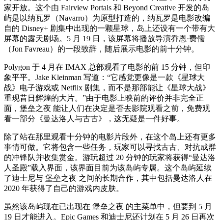
家开放。这个由 Fairview Portals 和 Beyond Creative 开发的岛
屿是以纳瓦罗（Navarro）为原型打造的，纳瓦罗是电影改编
自的 Disney+ 剧集中出现的一颗星球，岛上还设有一个带有大
屏幕的露天剧场。5 月 19 日，该屏幕将播放导演乔恩·费儒
（Jon Favreau）的一段致辞，随后展示电影的前十分钟。
Polygon 于 4 月在 IMAX 总部观看了电影的前 15 分钟，但印
象平平。Jake Kleinman 写道：“它感觉更像是一款《星球大
战》电子游戏或 Netflix 剧集，而不是那部能让《星球大战》
重现昔日辉煌的大片。”由于电影上映前的评价并非完全正
面，堡垒之夜 能让人们在决定是否去影院观看之前，免费观
看一部分《曼达洛人与古古》，这无疑是一件好事。
除了站在那里观看十分钟的电影片段外，在这个岛上还有更多
事情可做。它将包含一些任务，玩家可以寻找古古、对抗成群
的冲锋队并收集赏金。游玩超过 20 分钟的玩家将获得“曼达洛
人圣殿”载入界面，该界面目前为该岛屿专属。这个岛屿延续
了迪士尼与 堡垒之夜 之间的长期合作，其中包括曼达洛人在
2020 年获得了自己的游戏内皮肤。
虽然该岛屿现在已出现在 堡垒之夜 的主菜单中，但要到 5 月
19 日才能进入。Epic Games 和迪士尼还计划在 5 月 26 日再次