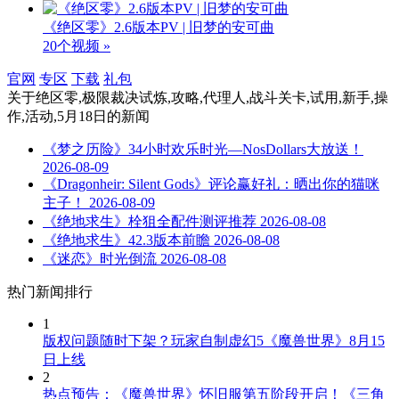
《绝区零》2.6版本PV | 旧梦的安可曲
20个视频 »
官网
专区
下载
礼包
关于
绝区零,极限裁决试炼,攻略,代理人,战斗关卡,试用,新手,操
作,活动,5月18日
的新闻
《梦之历险》34小时欢乐时光—NosDollars大放送！
2026-08-09
《Dragonheir: Silent Gods》评论赢好礼：晒出你的猫咪
主子！
2026-08-09
《绝地求生》栓狙全配件测评推荐
2026-08-08
《绝地求生》42.3版本前瞻
2026-08-08
《迷恋》时光倒流
2026-08-08
热门新闻排行
1
版权问题随时下架？玩家自制虚幻5《魔兽世界》8月15
日上线
2
热点预告：《魔兽世界》怀旧服第五阶段开启！《三角