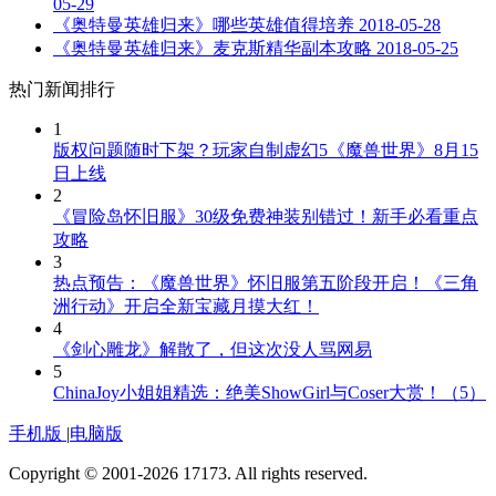
05-29
《奥特曼英雄归来》哪些英雄值得培养
2018-05-28
《奥特曼英雄归来》麦克斯精华副本攻略
2018-05-25
热门新闻排行
1
版权问题随时下架？玩家自制虚幻5《魔兽世界》8月15
日上线
2
《冒险岛怀旧服》30级免费神装别错过！新手必看重点
攻略
3
热点预告：《魔兽世界》怀旧服第五阶段开启！《三角
洲行动》开启全新宝藏月摸大红！
4
《剑心雕龙》解散了，但这次没人骂网易
5
ChinaJoy小姐姐精选：绝美ShowGirl与Coser大赏！（5）
手机版
|
电脑版
Copyright © 2001-2026 17173. All rights reserved.