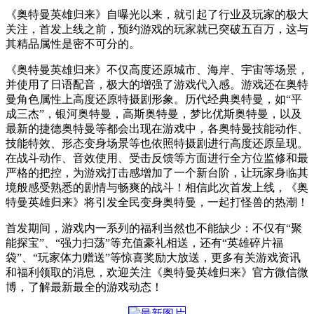
《奥特曼英雄归来》自曝光以来，就引起了行业及玩家的极大
关注，首发上线之前，预约游戏的玩家就已突破五百万，这与
其精品属性是密不可分的。
《奥特曼英雄归来》不仅高度还原城市、海岸、宇宙等场景，
并使用了日语配音，极大的增强了游戏代入感。游戏还在奥特
曼角色属性上高度还原特摄剧形象。历代经典奥特曼，如“平
成三杰”，银河奥特曼，高斯奥特曼，梦比优斯奥特曼，以及
最新的捷德奥特曼等都会出现在游戏中，各奥特曼技能动作、
技能特效、形态变身场景等也依照特摄剧进行高度还原呈现。
在战斗动作、音效使用、受击反馈等方面进行全方位监修和最
严格的把控，为游戏打击感增加了一个新台阶，让玩家身临其
境般感受熟悉的剧情与畅爽的战斗！相信此次首发上线，《奥
特曼英雄归来》将引发全民变身奥特曼，一起打怪兽的热潮！
首发期间，游戏内一系列的福利当然也不能缺少：不仅有“聚
能探宝”、“强力扫荡”等充值豪礼相送，还有“英雄碎片福
袋”、“玩家体力赠送”等惊喜奖励大放送，更多有关游戏资讯
和福利领取的消息，欢迎关注《奥特曼英雄归来》官方微信微
博，了解最新最全的游戏动态！