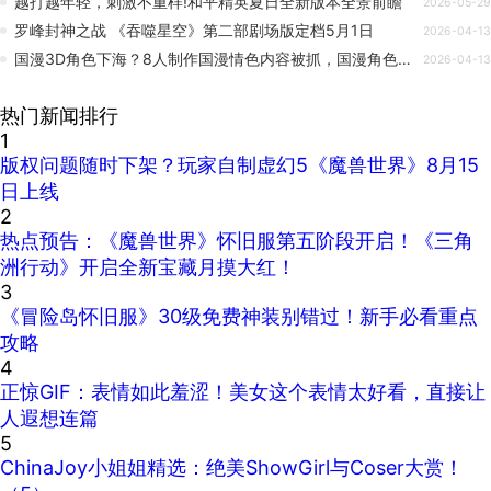
越打越年轻，刺激不重样!和平精英夏日全新版本全景前瞻
2026-05-29
罗峰封神之战 《吞噬星空》第二部剧场版定档5月1日
2026-04-13
国漫3D角色下海？8人制作国漫情色内容被抓，国漫角色不容亵渎！
2026-04-13
热门新闻排行
1
版权问题随时下架？玩家自制虚幻5《魔兽世界》8月15
日上线
2
热点预告：《魔兽世界》怀旧服第五阶段开启！《三角
洲行动》开启全新宝藏月摸大红！
3
《冒险岛怀旧服》30级免费神装别错过！新手必看重点
攻略
4
正惊GIF：表情如此羞涩！美女这个表情太好看，直接让
人遐想连篇
5
ChinaJoy小姐姐精选：绝美ShowGirl与Coser大赏！