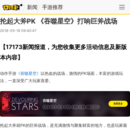
新闻
手游推荐
抡起大斧PK 《吞噬星空》打响巨斧战场
2018-05-18 09:40:47
【17173新闻报道，为您收集更多活动信息及新版
本内容】
动作手游
《吞噬星空》
以热血的战场，激情的PK场面，丰富的游戏玩
法，一直深受广大玩家喜爱。
吞噬星空
查看更多
其他
策略
Q版
回合
单人
多人
一次性付费
抡起大斧就PK的巨斧战场，是充满激情与聚集财富的地方，也是玩家最