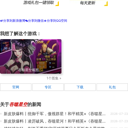
分享到新浪微博
分享到微信
分享到QQ空间
t
w
z
我想了解这个游戏：
吞噬星空截图
(5)
1个图集 »
官网
专区
下载
礼包
关于
吞噬星空
的新闻
新皮肤爆料丨统御千军，傲视群星！和平精英×《吞噬星空》跨界联动角色-【吞噬星空 九皇女】将于7月24日上线！（文末有奖）
2026-07-23
新皮肤爆料丨凌厉破风，吞噬星河！和平精英×《吞噬星空》跨界联动系列载具-【万象星河】将于7月24日上线
2026-07-23