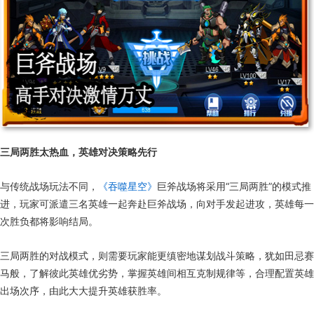
三局两胜太热血，英雄对决策略先行
与传统战场玩法不同，
《吞噬星空》
巨斧战场将采用“三局两胜”的模式推
进，玩家可派遣三名英雄一起奔赴巨斧战场，向对手发起进攻，英雄每一
次胜负都将影响结局。
三局两胜的对战模式，则需要玩家能更缜密地谋划战斗策略，犹如田忌赛
马般，了解彼此英雄优劣势，掌握英雄间相互克制规律等，合理配置英雄
出场次序，由此大大提升英雄获胜率。