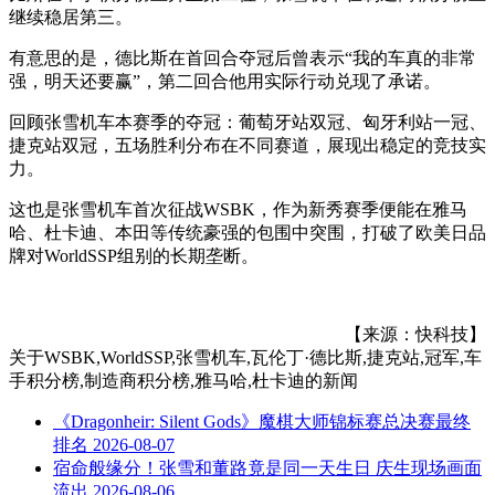
继续稳居第三。
有意思的是，德比斯在首回合夺冠后曾表示“我的车真的非常
强，明天还要赢”，第二回合他用实际行动兑现了承诺。
回顾张雪机车本赛季的夺冠：葡萄牙站双冠、匈牙利站一冠、
捷克站双冠，五场胜利分布在不同赛道，展现出稳定的竞技实
力。
这也是张雪机车首次征战WSBK，作为新秀赛季便能在雅马
哈、杜卡迪、本田等传统豪强的包围中突围，打破了欧美日品
牌对WorldSSP组别的长期垄断。
【来源：快科技】
关于
WSBK,WorldSSP,张雪机车,瓦伦丁·德比斯,捷克站,冠军,车
手积分榜,制造商积分榜,雅马哈,杜卡迪
的新闻
《Dragonheir: Silent Gods》魔棋大师锦标赛总决赛最终
排名
2026-08-07
宿命般缘分！张雪和董路竟是同一天生日 庆生现场画面
流出
2026-08-06