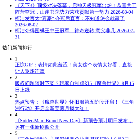
《天下3》顶级对决落幕，启神天极冠军出炉！恭喜共工
阵营夺冠，山崖书院势力荣获贡献第一势力
2026-08-04
柯洁发言太“嘉豪” 夺冠后直言：不知道怎么就赢了
2026-08-02
柯洁夺得围棋王中王冠军！神奇逆转 意义非凡
2026-07-
31
热门新闻排行
1
正惊GIF：表情如此羞涩！美女这个表情太好看，直接
让人遐想连篇
2
版权问题随时下架？玩家自制虚幻5《魔兽世界》8月15
日上线
3
热点预告：《魔兽世界》怀旧服第五阶段开启！《三角
洲行动》开启全新宝藏月摸大红！
4
《Spider-Man: Brand New Day》新预告预计明日发布，
另有一张新剧照公开
5