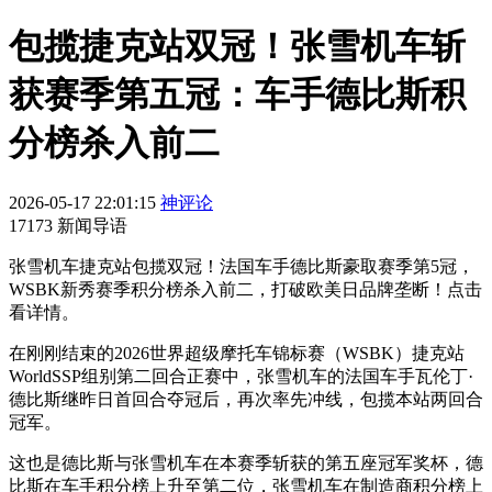
包揽捷克站双冠！张雪机车斩
获赛季第五冠：车手德比斯积
分榜杀入前二
2026-05-17 22:01:15
神评论
17173 新闻导语
张雪机车捷克站包揽双冠！法国车手德比斯豪取赛季第5冠，
WSBK新秀赛季积分榜杀入前二，打破欧美日品牌垄断！点击
看详情。
在刚刚结束的2026世界超级摩托车锦标赛（WSBK）捷克站
WorldSSP组别第二回合正赛中，张雪机车的法国车手瓦伦丁·
德比斯继昨日首回合夺冠后，再次率先冲线，包揽本站两回合
冠军。
这也是德比斯与张雪机车在本赛季斩获的第五座冠军奖杯，德
比斯在车手积分榜上升至第二位，张雪机车在制造商积分榜上