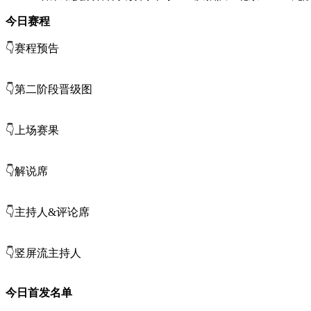
今日赛程
👇赛程预告
👇第二阶段晋级图
👇上场赛果
👇解说席
👇主持人&评论席
👇竖屏流主持人
今日首发名单