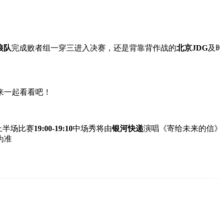
狼队
完成败者组一穿三进入决赛，还是背靠背作战的
北京JDG
及
来一起看看吧！
上半场比赛
19:00-19:10
中场秀将由
银河快递
演唱《寄给未来的信
为准