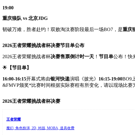
19:00
重庆狼队 vs 北京JDG
韧破万难，胜者赴约！双败淘汰赛阶段最后一场BO7，是
重庆
2026王者荣耀挑战者杯决赛
节目单公布
2026王者荣耀挑战者杯
决赛
售票倒计时一天
！
节目单
公布！快
🌟
【节目单】
16:00-16:15
开幕式将由
银河快递
演唱《披光》
16:15-19:00
BO9
&FMVP颁奖*比赛时间根据实际赛程有所变化，请以现场比赛
2026王者荣耀挑战者杯决赛
王者荣耀
魔幻, 角色扮演, 2D, 对战, MOBA, 道具收费