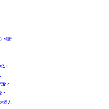
主》领衔
亿！
爱？