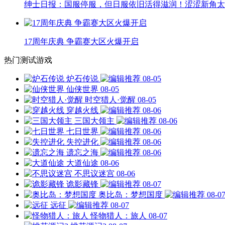
绅士日报：国服停服，但日服依旧活得滋润！涩涩新角太
17周年庆典 争霸赛大区火爆开启
热门测试游戏
炉石传说
08-05
仙侠世界
08-05
时空猎人·觉醒
08-05
穿越火线
08-06
三国大领主
08-06
七日世界
08-06
失控进化
08-06
遗忘之海
08-06
大道仙途
08-06
不思议迷宫
08-06
诡影藏锋
08-07
奥比岛：梦想国度
08-0
远征
08-07
怪物猎人：旅人
08-07