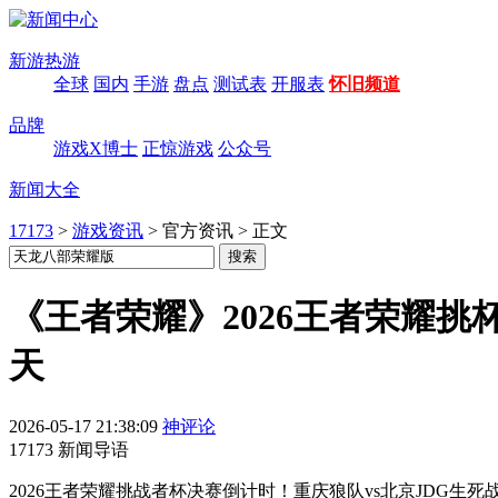
新游热游
全球
国内
手游
盘点
测试表
开服表
怀旧频道
品牌
游戏X博士
正惊游戏
公众号
新闻大全
17173
>
游戏资讯
>
官方资讯
>
正文
《王者荣耀》2026王者荣耀挑杯双
天
2026-05-17 21:38:09
神评论
17173 新闻导语
2026王者荣耀挑战者杯决赛倒计时！重庆狼队vs北京JDG