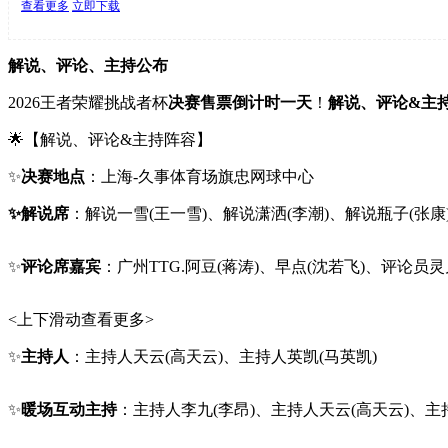
查看更多
立即下载
解说、评论、主持公布
2026王者荣耀挑战者杯
决赛
售票倒计时一天
！
解说、评论&主
🌟【解说、评论&主持阵容】
✨
决赛地点
：上海-久事体育场旗忠网球中心
✨解说席
：解说一雪(王一雪)、解说潇洒(李潮)、解说瓶子(张康
✨
评论席嘉宾
：广州TTG.阿豆(蒋涛)、早点(沈若飞)、评论员灵
<上下滑动查看更多>
✨
主持人
：主持人天云(高天云)、主持人英凯(马英凯)
✨
暖场互动主持
：主持人李九(李昂)、主持人天云(高天云)、主