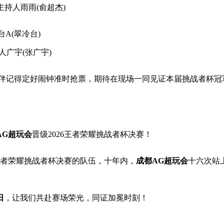
主持人雨雨(俞超杰)
A(翠冷台)
人广宇(张广宇)
小伙伴记得定好闹钟准时抢票，期待在现场一同见证本届挑战者杯冠
AG超玩会
晋级2026王者荣耀挑战者杯决赛！
6王者荣耀挑战者杯决赛的队伍，十年内，
成都AG超玩会
十六次站
日
，让我们共赴赛场荣光，同证加冕时刻！