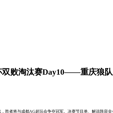
败淘汰赛Day10——重庆狼队 v
生死战，胜者将与成都AG超玩会争夺冠军。决赛节目单、解说阵容全