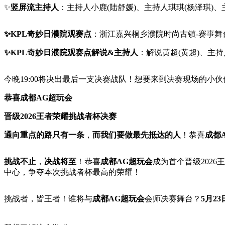
✨
竖屏流主持人
：主持人小鹿(陆舒媛)、主持人琪琪(杨泽琪)、
✨KPL奇妙日濮院观赛点
：浙江嘉兴桐乡濮院时尚古镇-赛事舞台
✨KPL奇妙日濮院观赛点解说&主持人
：解说黄超(黄超)、主持
今晚19:00将决出最后一支决赛战队！想要来到决赛现场的
恭喜成都AG超玩会
晋级2026王者荣耀挑战者杯决赛
通向重点的路只有一条
，
而我们要做最先抵达的人
！恭喜
成都
挑战不止
，
决战将至
！恭喜
成都AG超玩会
成为首个晋级202
中心，争夺本次挑战者杯最高的荣耀！
挑战者，皆王者！谁将与
成都AG超玩会
会师决赛舞台？
5月23