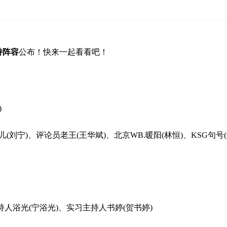
持阵容
公布！快来一起看看吧！
)
儿(刘宁)、评论员老王(王华斌)、北京WB.暖阳(林恒)、KSG句号(
持人浴光(宁浴光)、实习主持人书婷(贺书婷)