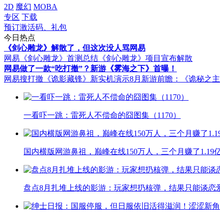
2D
魔幻
MOBA
专区
下载
预订激活码、礼包
今日热点
《剑心雕龙》解散了，但这次没人骂网易
网易《剑心雕龙》首测总结
《剑心雕龙》项目宣布解散
网易做了一款“吃打撤”？新游《雾海之下》首曝！
网易搜打撤《诡影藏锋》新实机演示
8月新游前瞻：《诡秘之
一看吓一跳：雷死人不偿命的囧图集（1170）
国内横版网游鼻祖，巅峰在线150万人，三个月赚了1.19
盘点8月扎堆上线的影游：玩家想扔核弹，结果只能谈恋