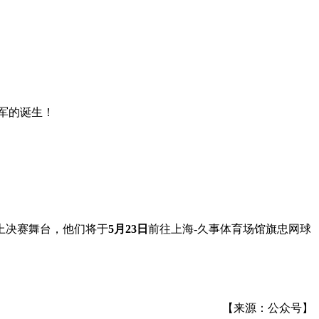
军的诞生！
上决赛舞台，他们将于
5月23日
前往上海-久事体育场馆旗忠网球
【来源：公众号】