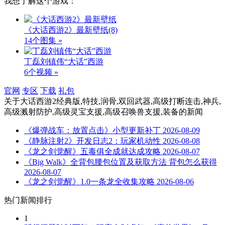
我想了解这个游戏：
《大话西游2》最新壁纸
(8)
14个图集 »
丁磊刘镇伟“大话”西游
6个视频 »
官网
专区
下载
礼包
关于
大话西游2经典版,特技,润骨,双回武器,高级打断连击,神兵,
高级溅射防护,高级灵宝支援,高级召唤兽支援,装备
的新闻
《爆弹战车：放置点击》小型更新补丁
2026-08-09
《静脉注射2》开发日志2：玩家机动性
2026-08-08
《龙之剑觉醒》五毒俱全成就达成攻略
2026-08-07
《Big Walk》全背包腰包位置及获取方法 背包怎么获得
2026-08-07
《龙之剑觉醒》1.0一条龙全收集攻略
2026-08-06
热门新闻排行
1