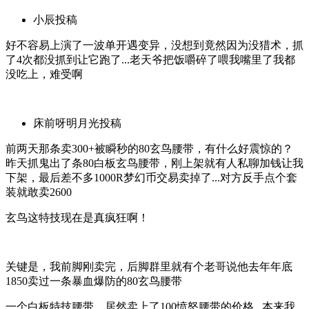
小辰投稿
好不容易上演了一波单开遇变异，没想到竟然因为没猎术，抓
了4次都没抓到让它跑了...老天爷把饭嚼碎了喂我嘴里了我都
没吃上，难受啊
床前呀明月光投稿
前两天那条卖300+被瞬秒的80玄鸟腰带，有什么好震惊的？
昨天抓鬼出了条80白板玄鸟腰带，刚上架就有人私聊加钱让我
下架，最后差不多1000R梦幻币交易卖掉了...对方反手点个套
装就敢卖2600
玄鸟这特技现在是真疯狂啊！
关键是，我前脚刚卖完，后脚群里就有个老哥说他去年年底
1850卖过一条暴血爆防的80玄鸟腰带
一个白板特技腰带，居然卖上了100愤怒腰带的价格...本来我