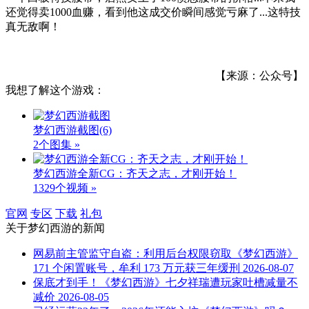
还觉得卖1000血赚，看到他这成交价瞬间感觉亏麻了...这特技
真无敌啊！
【来源：公众号】
我想了解这个游戏：
梦幻西游截图
(6)
2个图集 »
梦幻西游全新CG：齐天之志，才刚开始！
1329个视频 »
官网
专区
下载
礼包
关于
梦幻西游
的新闻
网易前主管监守自盗：利用后台权限窃取《梦幻西游》
171 个闲置账号，牟利 173 万元获三年缓刑
2026-08-07
保底才到手！《梦幻西游》七夕祥瑞遭玩家吐槽减量不
减价
2026-08-05