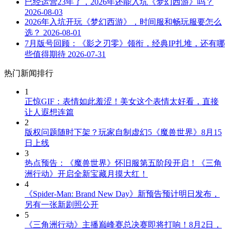
已经运营23年了，2026年还能入坑《梦幻西游》吗？
2026-08-03
2026年入坑开玩《梦幻西游》，时间服和畅玩服要怎么
选？
2026-08-01
7月版号回顾：《影之刃零》领衔，经典IP扎堆，还有哪
些值得期待
2026-07-31
热门新闻排行
1
正惊GIF：表情如此羞涩！美女这个表情太好看，直接
让人遐想连篇
2
版权问题随时下架？玩家自制虚幻5《魔兽世界》8月15
日上线
3
热点预告：《魔兽世界》怀旧服第五阶段开启！《三角
洲行动》开启全新宝藏月摸大红！
4
《Spider-Man: Brand New Day》新预告预计明日发布，
另有一张新剧照公开
5
《三角洲行动》主播巅峰赛总决赛即将打响！8月2日，