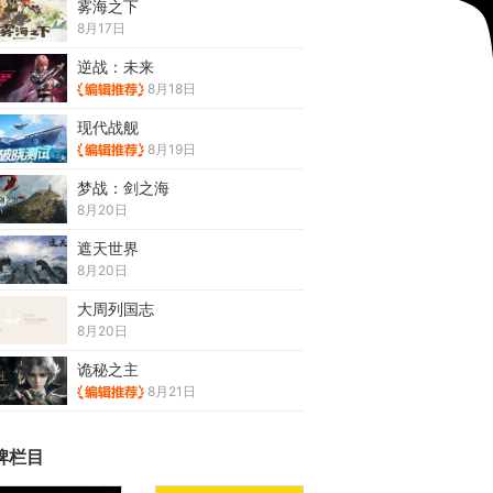
雾海之下
8月17日
逆战：未来
8月18日
现代战舰
8月19日
梦战：剑之海
8月20日
遮天世界
8月20日
大周列国志
8月20日
诡秘之主
8月21日
牌栏目