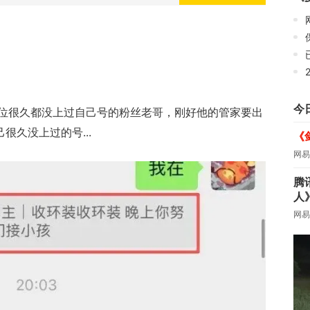
网
今
位很久都没上过自己号的粉丝老哥，刚好他的管家要出
很久没上过的号...
《
网易
腾
人
网易