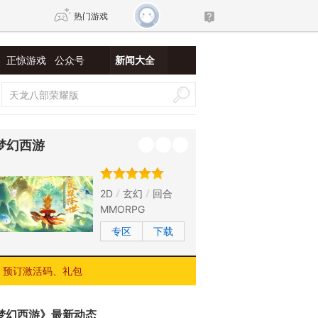
热门游戏
正惊游戏
公众号
新闻大全
DNF
传奇4
剑网3旗舰版
新天龙八部
梦幻西游
自由
诛仙世界
新仙侠5
2D
玄幻
回合
MMORPG
专区
下载
预订激活码、礼包
梦幻西游》最新动态