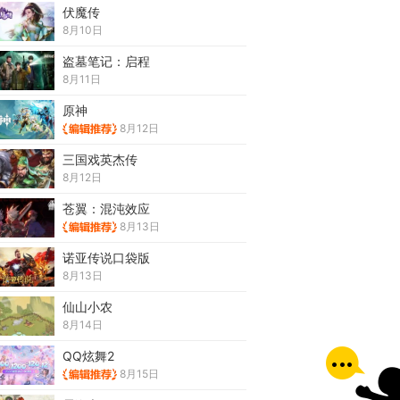
伏魔传
8月10日
盗墓笔记：启程
8月11日
原神
8月12日
三国戏英杰传
8月12日
苍翼：混沌效应
8月13日
诺亚传说口袋版
8月13日
仙山小农
8月14日
QQ炫舞2
8月15日