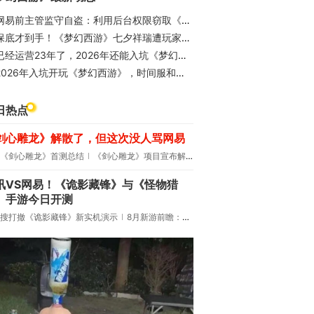
易前主管监守自盗：利用后台权限窃取《梦幻西游》171 个闲置账号，牟利 173 万元获三年缓刑
保底才到手！《梦幻西游》七夕祥瑞遭玩家吐槽减量不减价
已经运营23年了，2026年还能入坑《梦幻西游》吗？
2026年入坑开玩《梦幻西游》，时间服和畅玩服要怎么选？
日热点
剑心雕龙》解散了，但这次没人骂网易
《剑心雕龙》首测总结
《剑心雕龙》项目宣布解散
讯VS网易！《诡影藏锋》与《怪物猎
》手游今日开测
搜打撤《诡影藏锋》新实机演示
8月新游前瞻：《诡秘之主》领衔