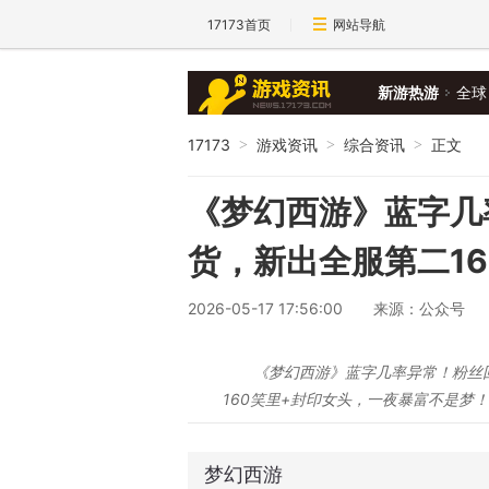
17173首页
网站导航
新游热游
全球
17173
游戏资讯
综合资讯
正文
>
>
>
《梦幻西游》蓝字几
货，新出全服第二1
2026-05-17 17:56:00
来源：公众号
《梦幻西游》蓝字几率异常！粉丝
160笑里+封印女头，一夜暴富不是梦
梦幻西游