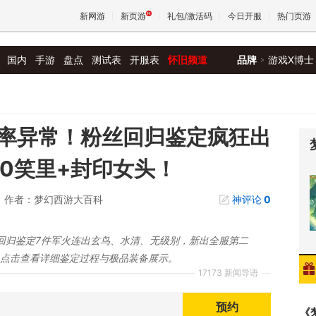
新网游
新页游
礼包/激活码
今日开服
热门页游
国内
手游
盘点
测试表
开服表
怀旧频道
品牌
游戏X博士
魔兽
天堂
率异常！粉丝回归鉴定疯狂出
60笑里+封印女头！
王权与
作者：梦幻西游大百科
神评论
0
回归鉴定7件军火连出玄鸟、水清、无级别，新出全服第二
！点击查看详细鉴定过程与极品装备展示。
17173 新闻导语
预约
《