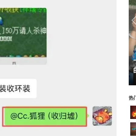
霸赛大区火
一看吓一跳：雷死人不偿命
的囧图集（1170）
热