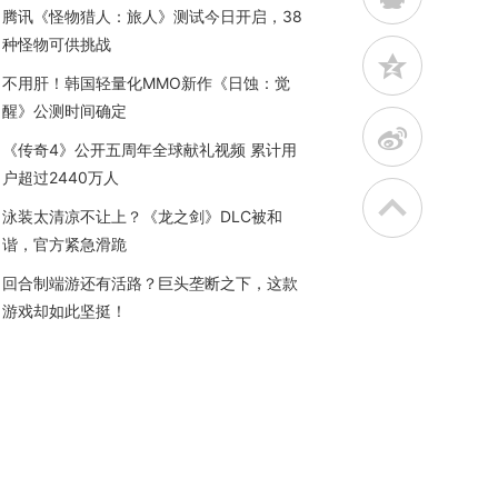
腾讯《怪物猎人：旅人》测试今日开启，38
种怪物可供挑战
z
不用肝！韩国轻量化MMO新作《日蚀：觉
醒》公测时间确定
t
《传奇4》公开五周年全球献礼视频 累计用
户超过2440万人
泳装太清凉不让上？《龙之剑》DLC被和
谐，官方紧急滑跪
回合制端游还有活路？巨头垄断之下，这款
游戏却如此坚挺！