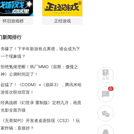
怀旧游戏榜
正经游戏
门新闻排行
夯爆了！下半年新游有点离谱，谁会成为下
一个现象级？
拒绝氪佬垄断！韩厂MMO《宙斯：傲慢之
神》公测时间定了！
反馈
起猛了！《CODM》×《崩坏3》，腾讯米哈
0
游首次联动官宣！
经典战棋《幻世录 重制版》定档九月，画质
光影全面升级
w
《无畏契约》开发者桌面惊现《CS2》！玩
家炸锅：直接抄？
q