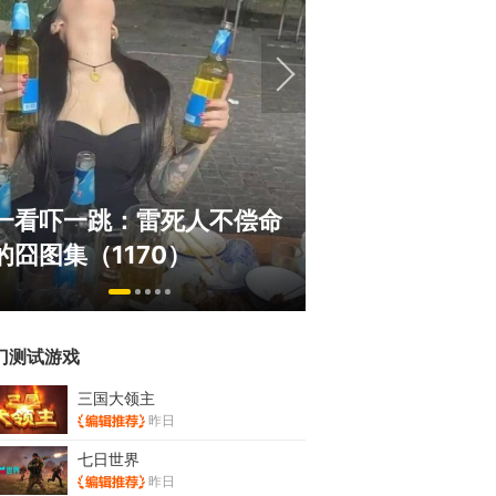
绅士日报：国游泳装皮涩度
巅峰在线150
拉爆了！大雷熟女上演蒙眼
游，如今带着怀
play
来了！
门测试游戏
三国大领主
昨日
七日世界
昨日