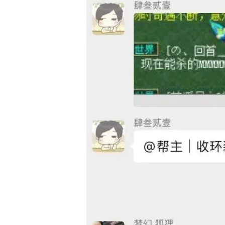
17周年庆典 争
爆开启