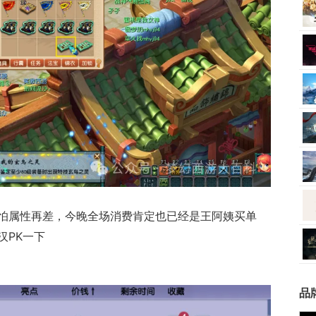
怕属性再差，今晚全场消费肯定也已经是王阿姨买单
汉PK一下
品