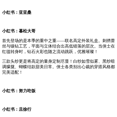
小红书：亚亚桑
小红书：暮松大哥
首先登场的是本季的重中之重——联名高定外装礼盒。刺绣蕾
丝与镶钻工艺，平面与立体结合出高低错落的层次。当侠士在
红毯转身时，钻石火彩也随之流动跳跃，优雅璀璨！
三款头纱更是将高定的量身定制尽显！白纱如雪似雾、黑纱暗
调朦胧、蝴蝶结款甜美日常。侠士各类别出心裁的穿搭风格都
完美适配！
小红书：努力吃饭
小红书：且徐行