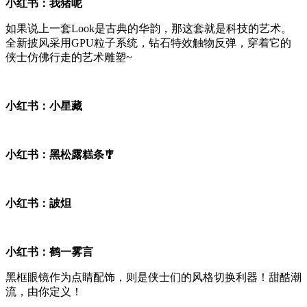
小红书：我猪呢
如果说上一套Look是古典的华韵，那这套就是科技的艺术。
全新披风采用GPU粒子系统，钻石特效触物反弹，穿着它的
侠士仿佛行走的艺术雕塑~
小红书：小星藏
小红书：黑松露糕条🎐
小红书：詖炟
小红书：鹤一雾言
黑框眼镜作为点睛配饰，则是侠士们的风格切换利器！甜酷潮
流，由你定义！