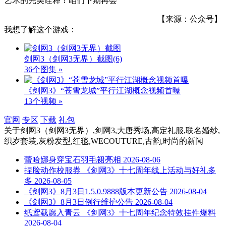
艺术的完美诠释！咱们下期再会
【来源：公众号】
我想了解这个游戏：
剑网3（剑网3无界）截图
(6)
36个图集 »
《剑网3》“苍雪龙城”平行江湖概念视频首曝
13个视频 »
官网
专区
下载
礼包
关于
剑网3（剑网3无界）,剑网3,大唐秀场,高定礼服,联名婚纱,
织岁套装,灰粉发型,红毯,WECOUTURE,古韵,时尚
的新闻
蕾哈娜身穿宝石羽毛裙亮相
2026-08-06
捏脸动作校服券 《剑网3》十七周年线上活动与好礼多
多
2026-08-05
《剑网3》8月3日1.5.0.9888版本更新公告
2026-08-04
《剑网3》8月3日例行维护公告
2026-08-04
纸鸢载愿入青云 《剑网3》十七周年纪念特效挂件爆料
2026-08-04